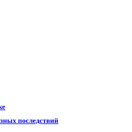
ке
ёзных последствий