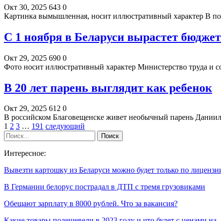
Окт 30, 2025
643
0
Картинка вымышленная, носит иллюстративный характер В по
С 1 ноября в Беларуси вырастет бюдже
Окт 29, 2025
690
0
Фото носит иллюстративный характер Министерство труда и 
В 20 лет парень выглядит как ребенок
Окт 29, 2025
612
0
В российском Благовещенске живет необычный парень Даниил Я
1
2
3
…
191
следующий
Интересное:
Вывезти картошку из Беларуси можно будет только по лицензи
В Германии белорус пострадал в ДТП с тремя грузовиками
Обещают зарплату в 8000 рублей. Что за вакансия?
Какие товары подешевели в 2023 году и что будет с ценами на