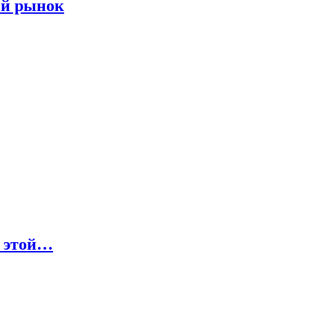
ый рынок
о этой…