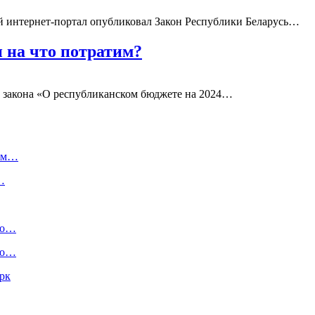
 интернет-портал опубликовал Закон Республики Беларусь…
и на что потратим?
 закона «О республиканском бюджете на 2024…
сам…
…
(но…
Что…
арк