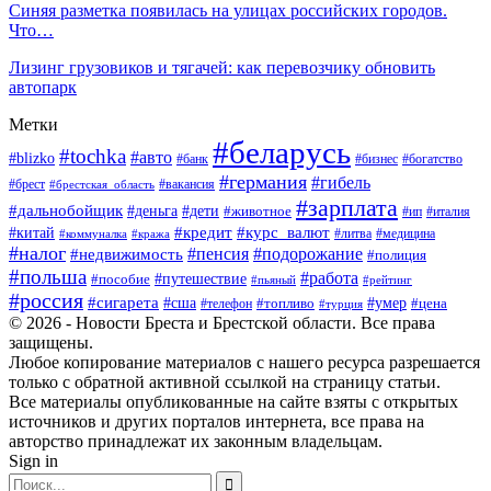
Синяя разметка появилась на улицах российских городов.
Что…
Лизинг грузовиков и тягачей: как перевозчику обновить
автопарк
Метки
#беларусь
#tochka
#авто
#blizko
#банк
#бизнес
#богатство
#германия
#гибель
#вакансия
#брест
#брестская_область
#зарплата
#дальнобойщик
#дети
#деньга
#животное
#италия
#ип
#кредит
#курс_валют
#китай
#литва
#медицина
#коммуналка
#кража
#налог
#пенсия
#подорожание
#недвижимость
#полиция
#польша
#работа
#пособие
#путешествие
#пьяный
#рейтинг
#россия
#сигарета
#сша
#топливо
#умер
#цена
#телефон
#турция
© 2026 - Новости Бреста и Брестской области. Все права
защищены.
Любое копирование материалов с нашего ресурса разрешается
только с обратной активной ссылкой на страницу статьи.
Все материалы опубликованные на сайте взяты с открытых
источников и других порталов интернета, все права на
авторство принадлежат их законным владельцам.
Sign in