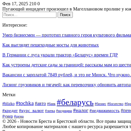
Фев 17, 2025
210
0
Пугающий инцидент произошел в Магеллановом проливе у юж
Интересное:
Умер бизнесмен — прототип главного героя культового филь
Как выглядят пешеходные мосты для животных
В Германии с луга украли трактор «Беларус» времен ГДР
Как устроены детские сады за границей: рассказы мам из шес
Вакансии с зарплатой 7849 рублей, и это не Минск. Что нужн
Лизинг грузовиков и тягачей: как перевозчику обновить автоп
Метки
#беларусь
#tochka
#авто
#blizko
#банк
#бизнес
#богатство
#бре
#налог
#пен
#кредит
#курс_валют
#недвижимость
#литва
#медицина
#умер
#цена
© 2026 - Новости Бреста и Брестской области. Все права защи
Любое копирование материалов с нашего ресурса разрешается т