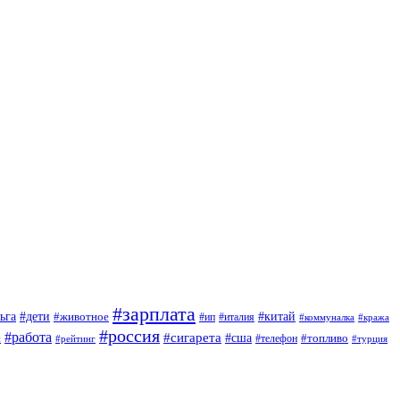
#зарплата
#дети
#китай
ьга
#животное
#италия
#ип
#коммуналка
#кража
#россия
#работа
#сигарета
#сша
#топливо
й
#телефон
#турция
#рейтинг