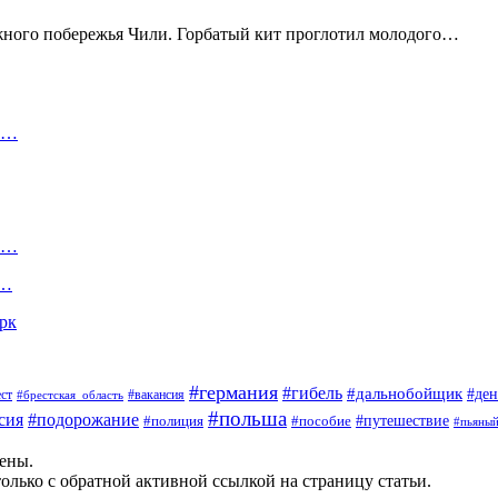
ного побережья Чили. Горбатый кит проглотил молодого…
ма…
ти…
о…
арк
#германия
#гибель
#дальнобойщик
#ден
#вакансия
ст
#брестская_область
#польша
сия
#подорожание
#пособие
#путешествие
#полиция
#пьяны
щены.
олько с обратной активной ссылкой на страницу статьи.