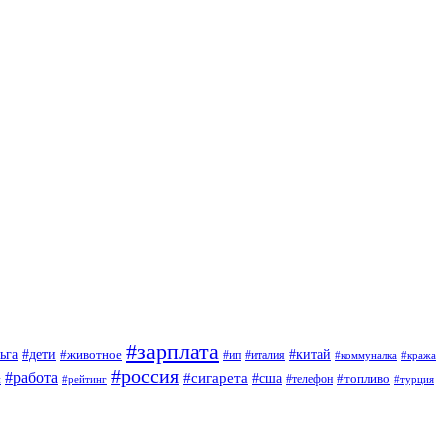
#зарплата
#дети
#китай
ьга
#животное
#италия
#ип
#коммуналка
#кража
#россия
#работа
#сигарета
#сша
#топливо
й
#телефон
#турция
#рейтинг