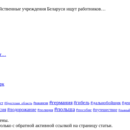
зяйственные учреждения Беларуси ищут работников…
ят…
арк
#германия
#гибель
#дальнобойщик
#ден
#вакансия
ст
#брестская_область
#польша
сия
#подорожание
#пособие
#путешествие
#полиция
#пьяны
щены.
олько с обратной активной ссылкой на страницу статьи.