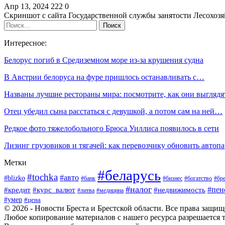
Апр 13, 2024
222
0
Скриншот с сайта Государственной службы занятости Лесохо
Интересное:
Белорус погиб в Средиземном море из-за крушения судна
В Австрии белоруса на фуре пришлось останавливать с…
Названы лучшие рестораны мира: посмотрите, как они выгляд
Отец убедил сына расстаться с девушкой, а потом сам на ней…
Редкое фото тяжелобольного Брюса Уиллиса появилось в сети
Лизинг грузовиков и тягачей: как перевозчику обновить автоп
Метки
#беларусь
#tochka
#авто
#blizko
#банк
#бизнес
#богатство
#бре
#налог
#пен
#кредит
#курс_валют
#недвижимость
#литва
#медицина
#умер
#цена
© 2026 - Новости Бреста и Брестской области. Все права защи
Любое копирование материалов с нашего ресурса разрешается т