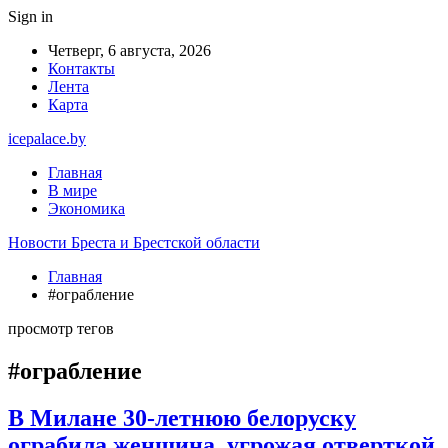
Sign in
Четверг, 6 августа, 2026
Контакты
Лента
Карта
icepalace.by
Главная
В мире
Экономика
Новости Бреста и Брестской области
Главная
#ограбление
просмотр тегов
#ограбление
В Милане 30-летнюю белоруску
ограбила женщина, угрожая отверткой