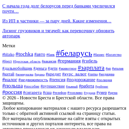
С начала года долг белорусов перед банками увеличился
почти…
Из ИП в частники — за пару дней. Какие изменения…
Лизинг грузовиков и тягачей: как перевозчику обновить
автопарк
Метки
#беларусь
#tochka
#авто
#blizko
#банк
#бизнес
#богатство
#германия
#гибель
#вакансия
#брест
#брестская_область
#зарплата
#дальнобойщик
#дети
#деньга
#животное
#италия
#ип
#кредит
#курс_валют
#китай
#литва
#медицина
#коммуналка
#кража
#налог
#пенсия
#подорожание
#недвижимость
#полиция
#польша
#работа
#пособие
#путешествие
#пьяный
#рейтинг
#россия
#сигарета
#сша
#топливо
#умер
#цена
#телефон
#турция
© 2026 - Новости Бреста и Брестской области. Все права
защищены.
Любое копирование материалов с нашего ресурса разрешается
только с обратной активной ссылкой на страницу статьи.
Все материалы опубликованные на сайте взяты с открытых
источников и других порталов интернета, все права на
авторство принадлежат их законным владельцам.