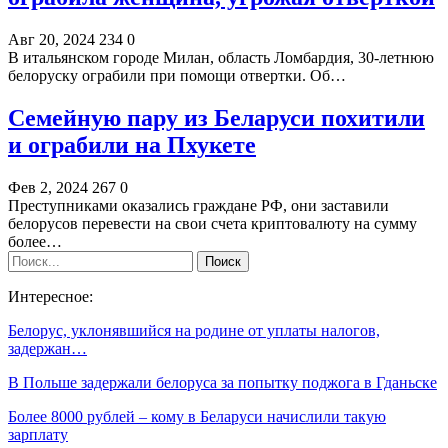
Авг 20, 2024
234
0
В итальянском городе Милан, область Ломбардия, 30-летнюю
белоруску ограбили при помощи отвертки. Об…
Семейную пару из Беларуси похитили
и ограбили на Пхукете
Фев 2, 2024
267
0
Преступниками оказались граждане РФ, они заставили
белорусов перевести на свои счета криптовалюту на сумму
более…
Интересное:
Белорус, уклонявшийся на родине от уплаты налогов,
задержан…
В Польше задержали белоруса за попытку поджога в Гданьске
Более 8000 рублей – кому в Беларуси начислили такую
зарплату