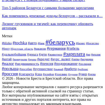
Топ-5 районов Беларуси с самыми большими зарплатами
Как поменялись денежные доходы белорусов – рассказали в…
Лизинг грузовиков и тягачей: как перевозчику обновить
автопарк
Метки
#беларусь
#tochka
#авто
#blizko
#банк
#бизнес
#богатство
#германия
#гибель
#вакансия
#брест
#брестская_область
#зарплата
#дальнобойщик
#дети
#деньга
#животное
#италия
#ип
#кредит
#курс_валют
#китай
#литва
#медицина
#коммуналка
#кража
#налог
#пенсия
#подорожание
#недвижимость
#полиция
#польша
#работа
#пособие
#путешествие
#пьяный
#рейтинг
#россия
#сигарета
#сша
#топливо
#умер
#цена
#телефон
#турция
© 2026 - Новости Бреста и Брестской области. Все права
защищены.
Любое копирование материалов с нашего ресурса разрешается
только с обратной активной ссылкой на страницу статьи.
Все материалы опубликованные на сайте взяты с открытых
источников и других порталов интернета, все права на
авторство принадлежат их законным владельцам.