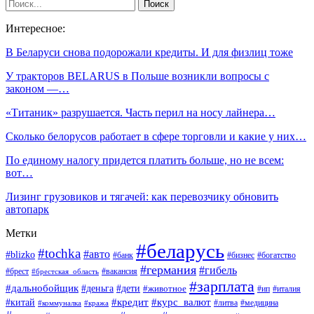
Интересное:
В Беларуси снова подорожали кредиты. И для физлиц тоже
У тракторов BELARUS в Польше возникли вопросы с
законом —…
«Титаник» разрушается. Часть перил на носу лайнера…
Сколько белорусов работает в сфере торговли и какие у них…
По единому налогу придется платить больше, но не всем:
вот…
Лизинг грузовиков и тягачей: как перевозчику обновить
автопарк
Метки
#беларусь
#tochka
#авто
#blizko
#банк
#бизнес
#богатство
#германия
#гибель
#вакансия
#брест
#брестская_область
#зарплата
#дальнобойщик
#дети
#деньга
#животное
#италия
#ип
#кредит
#курс_валют
#китай
#литва
#медицина
#коммуналка
#кража