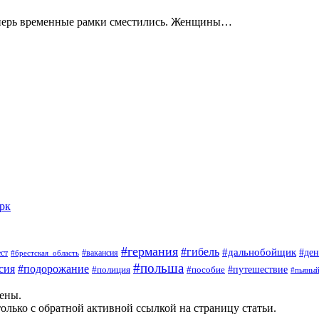
теперь временные рамки сместились. Женщины…
арк
#германия
#гибель
#дальнобойщик
#ден
#вакансия
ст
#брестская_область
#польша
сия
#подорожание
#пособие
#путешествие
#полиция
#пьяны
щены.
олько с обратной активной ссылкой на страницу статьи.