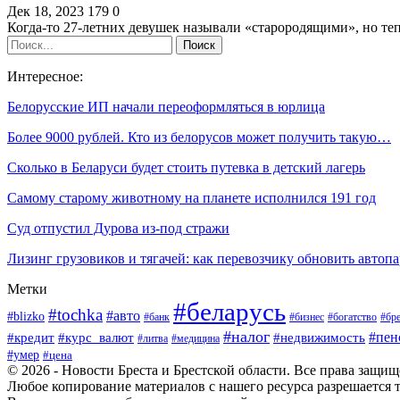
Дек 18, 2023
179
0
Когда-то 27-летних девушек называли «старородящими», но 
Интересное:
Белорусские ИП начали переоформляться в юрлица
Более 9000 рублей. Кто из белорусов может получить такую…
Сколько в Беларуси будет стоить путевка в детский лагерь
Самому старому животному на планете исполнился 191 год
Суд отпустил Дурова из-под стражи
Лизинг грузовиков и тягачей: как перевозчику обновить автоп
Метки
#беларусь
#tochka
#авто
#blizko
#банк
#бизнес
#богатство
#бре
#налог
#пен
#кредит
#курс_валют
#недвижимость
#литва
#медицина
#умер
#цена
© 2026 - Новости Бреста и Брестской области. Все права защи
Любое копирование материалов с нашего ресурса разрешается т