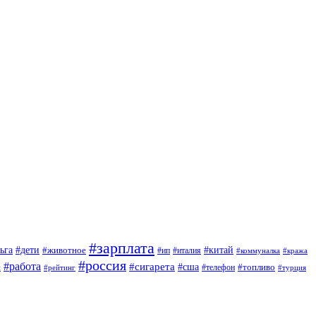
#зарплата
#дети
#китай
ьга
#животное
#италия
#ип
#коммуналка
#кража
#россия
#работа
#сигарета
#сша
#топливо
й
#телефон
#турция
#рейтинг