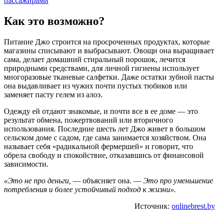
пассажирами
Как это возможно?
Питание Джо строится на просроченных продуктах, которые
магазины списывают и выбрасывают. Овощи она выращивает
сама, делает домашний стиральный порошок, лечится
природными средствами, для личной гигиены использует
многоразовые тканевые салфетки. Даже остатки зубной пасты
она выдавливает из чужих почти пустых тюбиков или
заменяет пасту гелем из алоэ.
Одежду ей отдают знакомые, и почти все в ее доме — это
результат обмена, пожертвований или вторичного
использования. Последние шесть лет Джо живет в большом
сельском доме с садом, где сама занимается хозяйством. Она
называет себя «радикальной фермершей» и говорит, что
обрела свободу и спокойствие, отказавшись от финансовой
зависимости.
«Это не про деньги,
— объясняет она. —
Это про уменьшение
потребления и более устойчивый подход к жизни».
Источник:
onlinebrest.by