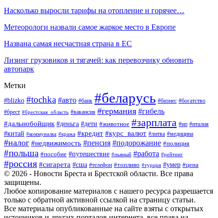
Насколько выросли тарифы на отопление и горячее…
Метеорологи назвали самое жаркое место в Европе
Названа самая несчастная страна в ЕС
Лизинг грузовиков и тягачей: как перевозчику обновить
автопарк
Метки
#беларусь
#tochka
#авто
#blizko
#банк
#бизнес
#богатство
#германия
#гибель
#вакансия
#брест
#брестская_область
#зарплата
#дальнобойщик
#дети
#деньга
#животное
#италия
#ип
#кредит
#курс_валют
#китай
#литва
#медицина
#коммуналка
#кража
#налог
#пенсия
#подорожание
#недвижимость
#полиция
#польша
#работа
#пособие
#путешествие
#пьяный
#рейтинг
#россия
#сигарета
#сша
#топливо
#умер
#цена
#телефон
#турция
© 2026 - Новости Бреста и Брестской области. Все права
защищены.
Любое копирование материалов с нашего ресурса разрешается
только с обратной активной ссылкой на страницу статьи.
Все материалы опубликованные на сайте взяты с открытых
источников и других порталов интернета, все права на