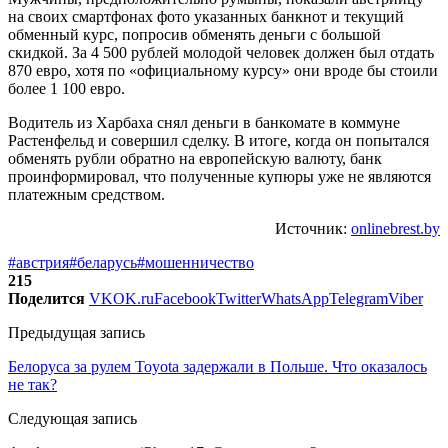
на своих смартфонах фото указанных банкнот и текущий
обменный курс, попросив обменять деньги с большой
скидкой. За 4 500 рублей молодой человек должен был отдать
870 евро, хотя по «официальному курсу» они вроде бы стоили
более 1 100 евро.
Водитель из Харбаха снял деньги в банкомате в коммуне
Растенфельд и совершил сделку. В итоге, когда он попытался
обменять рубли обратно на европейскую валюту, банк
проинформировал, что полученные купюры уже не являются
платежным средством.
Источник:
onlinebrest.by
#австрия
#беларусь
#мошенничество
215
Поделится
VK
OK.ru
Facebook
Twitter
WhatsApp
Telegram
Viber
Предыдущая запись
Белоруса за рулем Toyota задержали в Польше. Что оказалось
не так?
Следующая запись