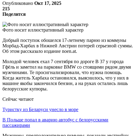
Опубликовано
Окт 17, 2025
215
Поделится
Фото носит иллюстративный характер
Добрый поступок обошелся 17-летнему парню из коммуны
Морбад-Харбах в Нижней Австрии потерей серьезной суммы.
Об этом рассказало издание noen.at.
Молодой человек ехал 7 сентября по дороге B 37 у города
Гфёль и заметил на парковке BMW со стоящими рядом двумя
мужчинами. Те просигнализировали, что нужна помощь.
Когда житель Харбаха остановился, выяснилось, что у них в
машине якобы закончился бензин, а на руках остались лишь
белорусские купюры.
Сейчас читают
Туристку из Беларуси унесло в море
В Польше попал в аварию автобус с белорусскими
пассажирами
Мужчины, предположительно румыны, показали австрийцу