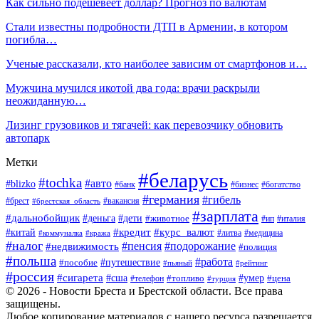
Как сильно подешевеет доллар? Прогноз по валютам
Стали известны подробности ДТП в Армении, в котором
погибла…
Ученые рассказали, кто наиболее зависим от смартфонов и…
Мужчина мучился икотой два года: врачи раскрыли
неожиданную…
Лизинг грузовиков и тягачей: как перевозчику обновить
автопарк
Метки
#беларусь
#tochka
#авто
#blizko
#банк
#бизнес
#богатство
#германия
#гибель
#вакансия
#брест
#брестская_область
#зарплата
#дальнобойщик
#дети
#деньга
#животное
#италия
#ип
#кредит
#курс_валют
#китай
#литва
#медицина
#коммуналка
#кража
#налог
#пенсия
#подорожание
#недвижимость
#полиция
#польша
#работа
#пособие
#путешествие
#пьяный
#рейтинг
#россия
#сигарета
#сша
#топливо
#умер
#цена
#телефон
#турция
© 2026 - Новости Бреста и Брестской области. Все права
защищены.
Любое копирование материалов с нашего ресурса разрешается