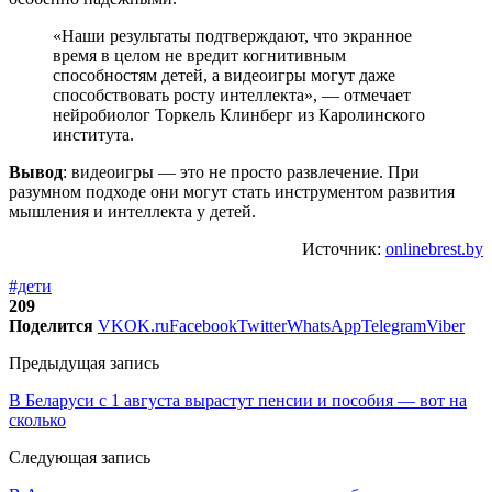
«Наши результаты подтверждают, что экранное
время в целом не вредит когнитивным
способностям детей, а видеоигры могут даже
способствовать росту интеллекта», — отмечает
нейробиолог Торкель Клинберг из Каролинского
института.
Вывод
: видеоигры — это не просто развлечение. При
разумном подходе они могут стать инструментом развития
мышления и интеллекта у детей.
Источник:
onlinebrest.by
#дети
209
Поделится
VK
OK.ru
Facebook
Twitter
WhatsApp
Telegram
Viber
Предыдущая запись
В Беларуси с 1 августа вырастут пенсии и пособия — вот на
сколько
Следующая запись