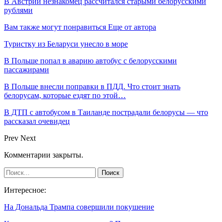
В Австрии незнакомец рассчитался старыми белорусскими
рублями
Вам также могут понравиться
Еще от автора
Туристку из Беларуси унесло в море
В Польше попал в аварию автобус с белорусскими
пассажирами
В Польше внесли поправки в ПДД. Что стоит знать
белорусам, которые ездят по этой…
В ДТП с автобусом в Таиланде пострадали белорусы — что
рассказал очевидец
Prev
Next
Комментарии закрыты.
Интересное:
На Дональда Трампа совершили покушение