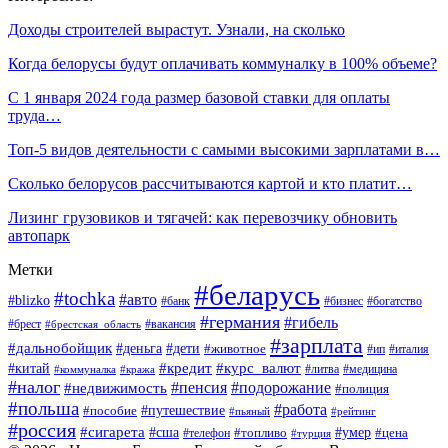
Доходы строителей вырастут. Узнали, на сколько
Когда белорусы будут оплачивать коммуналку в 100% объеме?
С 1 января 2024 года размер базовой ставки для оплаты
труда…
Топ-5 видов деятельности с самыми высокими зарплатами в…
Сколько белорусов рассчитываются картой и кто платит…
Лизинг грузовиков и тягачей: как перевозчику обновить
автопарк
Метки
#беларусь
#tochka
#авто
#blizko
#банк
#бизнес
#богатство
#германия
#гибель
#вакансия
#брест
#брестская_область
#зарплата
#дальнобойщик
#дети
#деньга
#животное
#италия
#ип
#кредит
#курс_валют
#китай
#литва
#медицина
#коммуналка
#кража
#налог
#пенсия
#подорожание
#недвижимость
#полиция
#польша
#работа
#пособие
#путешествие
#пьяный
#рейтинг
#россия
#сигарета
#сша
#топливо
#умер
#цена
#телефон
#турция