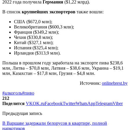
2022 года получила
Германия
($1,22 млрд).
В список
крупнейших экспортеров
также вошли:
США ($672,0 млн);
Великобритания ($600,3 млн);
Франция ($349,2 млн);
Чехия ($330,8 млн);
Китай ($327,1 млн);
Испания ($325,4 млн);
Ирландия ($313,9 млн).
Польша в прошлом году заработала на экспорте пива $238,6
млн, Литва – $70,8 млн, Латвия – $38,6 млн, Украина – $19,1
млн, Казахстан – $17,8 млн, Грузия – $4,8 млн.
Источник:
onlinebrest.by
#алкоголь
#пиво
212
Поделится
VK
OK.ru
Facebook
Twitter
WhatsApp
Telegram
Viber
Предыдущая запись
В Варшаве задержали белорусов в квартире, полной
наркотиков