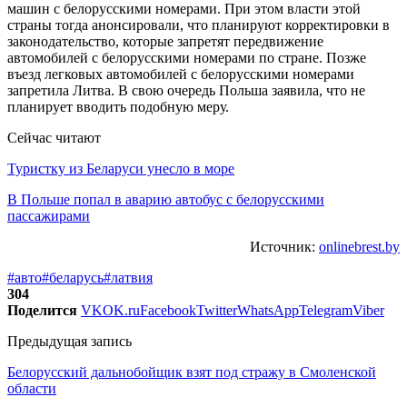
машин с белорусскими номерами. При этом власти этой
страны тогда анонсировали, что планируют корректировки в
законодательство, которые запретят передвижение
автомобилей с белорусскими номерами по стране. Позже
въезд легковых автомобилей с белорусскими номерами
запретила Литва. В свою очередь Польша заявила, что не
планирует вводить подобную меру.
Сейчас читают
Туристку из Беларуси унесло в море
В Польше попал в аварию автобус с белорусскими
пассажирами
Источник:
onlinebrest.by
#авто
#беларусь
#латвия
304
Поделится
VK
OK.ru
Facebook
Twitter
WhatsApp
Telegram
Viber
Предыдущая запись
Белорусский дальнобойщик взят под стражу в Смоленской
области