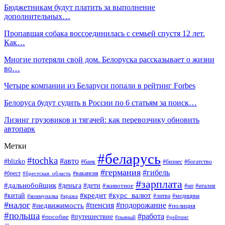
Бюджетникам будут платить за выполнение
дополнительных…
Пропавшая собака воссоединилась с семьей спустя 12 лет.
Как…
Многие потеряли свой дом. Белоруска рассказывает о жизни
во…
Четыре компании из Беларуси попали в рейтинг Forbes
Белоруса будут судить в России по 6 статьям за поиск…
Лизинг грузовиков и тягачей: как перевозчику обновить
автопарк
Метки
#беларусь
#tochka
#авто
#blizko
#банк
#бизнес
#богатство
#германия
#гибель
#вакансия
#брест
#брестская_область
#зарплата
#дальнобойщик
#дети
#деньга
#животное
#италия
#ип
#кредит
#курс_валют
#китай
#литва
#медицина
#коммуналка
#кража
#налог
#пенсия
#подорожание
#недвижимость
#полиция
#польша
#работа
#пособие
#путешествие
#пьяный
#рейтинг