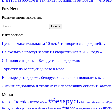
В ДТП с автобусом в Таиланде пострадали белорусы — что рас
Prev
Next
Комментарии закрыты.
Интересное:
Цена — максимальная за 10 лет. Что творится с продажей…
На сколько вырастут зарплаты бюджетников в 2023 году –…
С 1 июня сигареты в Беларуси не подорожают
Туристку из Беларуси унесло в море
В четыре раза дороже: белорусские лисички появились в…
Лизинг грузовиков и тягачей: как перевозчику обновить автоп
Метки
#беларусь
#tochka
#авто
#blizko
#банк
#бизнес
#богатство
#бре
#налог
#пен
#кредит
#курс_валют
#недвижимость
#литва
#медицина