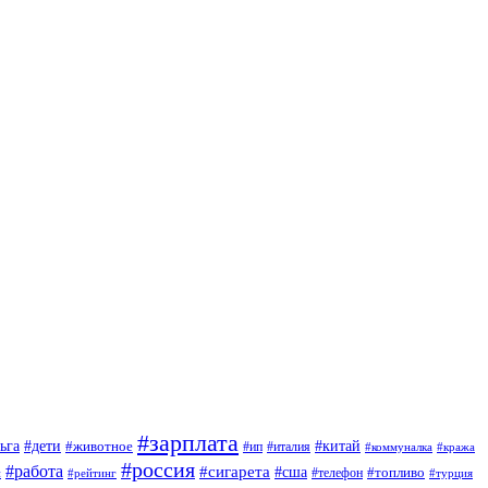
#зарплата
#дети
#китай
ьга
#животное
#италия
#ип
#коммуналка
#кража
#россия
#работа
#сигарета
#сша
#топливо
й
#телефон
#турция
#рейтинг