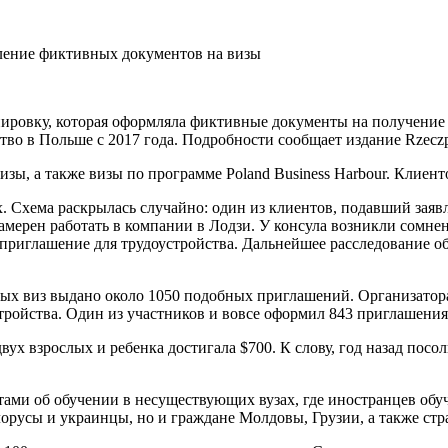
овку, которая оформляла фиктивные документы на получение по
о в Польше с 2017 года. Подробности сообщает издание Rzeczpo
ы, а также визы по программе Poland Business Harbour. Клиенто
 Схема раскрылась случайно: один из клиентов, подавший заяв
намерен работать в компании в Лодзи. У консула возникли сомнен
1 приглашение для трудоустройства. Дальнейшее расследование 
вых виз выдано около 1050 подобных приглашений. Организатора
тройства. Один из участников и вовсе оформил 843 приглашения,
вух взрослых и ребенка достигала $700. К слову, год назад по
нтами об обучении в несуществующих вузах, где иностранцев о
лорусы и украинцы, но и граждане Молдовы, Грузии, а также стр