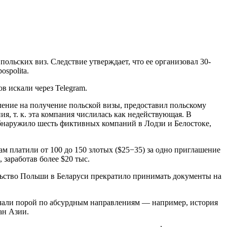
льских виз. Следствие утверждает, что ее организовал 30-
spolita.
в искали через Telegram.
ление на получение польской визы, предоставил польскому
ия, т. к. эта компания числилась как недействующая. В
обнаружило шесть фиктивных компаний в Лодзи и Белостоке,
м платили от 100 до 150 злотых ($25−35) за одно приглашение
 заработав более $20 тыс.
сольство Польши в Беларуси прекратило принимать документы на
бучали порой по абсурдным направлениям — например, история
ан Азии.