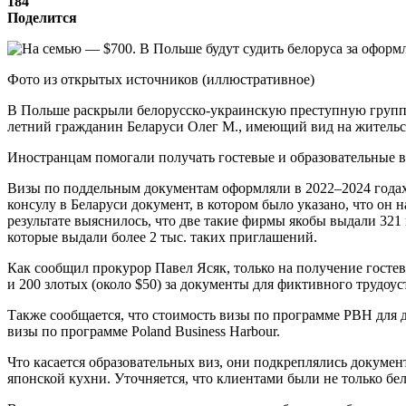
184
Поделится
Фото из открытых источников (иллюстративное)
В Польше раскрыли белорусско-украинскую преступную группир
летний гражданин Беларуси Олег М., имеющий вид на жительств
Иностранцам помогали получать гостевые и образовательные виз
Визы по поддельным документам оформляли в 2022–2024 годах.
консулу в Беларуси документ, в котором было указано, что он 
результате выяснилось, что две такие фирмы якобы выдали 32
которые выдали более 2 тыс. таких приглашений.
Как сообщил прокурор Павел Ясяк, только на получение госте
и 200 злотых (около $50) за документы для фиктивного трудоус
Также сообщается, что стоимость визы по программе PBH для д
визы по программе Poland Business Harbour.
Что касается образовательных виз, они подкреплялись докуме
японской кухни. Уточняется, что клиентами были не только бе