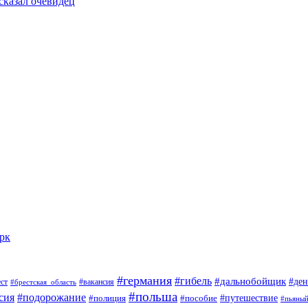
сказал очевидец
арк
#германия
#гибель
#дальнобойщик
#ден
#вакансия
ст
#брестская_область
#польша
сия
#подорожание
#пособие
#путешествие
#полиция
#пьяны