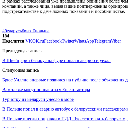
В рамках расследования уже предъявлены обвинения более чем 
компаний, а также лица, выдававшие подтверждения бронирова
подстрекательстве к даче ложных показаний и пособничестве.
#беларусь
#виза
#польша
184
Поделится
VK
OK.ru
Facebook
Twitter
WhatsApp
Telegram
Viber
Предыдущая запись
В Швейцарии белорус на фуре попал в аварию и уехал
Следующая запись
Брюс Уиллис впервые появился на публике после объявления д
Вам также могут понравиться
Еще от автора
Туристку из Беларуси унесло в море
В Польше попал в аварию автобус с белорусскими пассажирам
В Польше внесли поправки в ПДД. Что стоит знать белорусам,