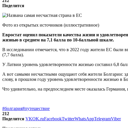
212
Поделится
Фото из открытых источников (иллюстративное)
Евростат оценил показатели качества жизни и удовлетворен
жизнью в среднем на 7,1 балла по 10-балльной шкале.
В исследовании отмечается, что в 2022 году жители ЕС были 
(7,7 балла).
У Латвии уровень удовлетворенности жизнью составил 6,8 балл
А вот самыми несчастными ощущают себя жители Болгарии: здес
слову, в прошлом году уровень удовлетворенности жизнью в Б
Что удивительно, на предпоследнем месте оказалась Германия,
#болгария
#путешествие
212
Поделится
VK
OK.ru
Facebook
Twitter
WhatsApp
Telegram
Viber