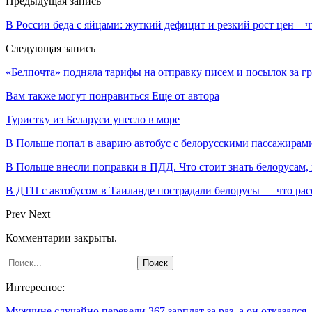
Предыдущая запись
В России беда с яйцами: жуткий дефицит и резкий рост цен – ч
Следующая запись
«Белпочта» подняла тарифы на отправку писем и посылок за гр
Вам также могут понравиться
Еще от автора
Туристку из Беларуси унесло в море
В Польше попал в аварию автобус с белорусскими пассажирам
В Польше внесли поправки в ПДД. Что стоит знать белорусам,
В ДТП с автобусом в Таиланде пострадали белорусы — что рас
Prev
Next
Комментарии закрыты.
Интересное:
Мужчине случайно перевели 367 зарплат за раз, а он отказалс