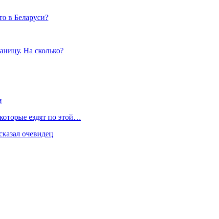
то в Беларуси?
аницу. На сколько?
и
 которые ездят по этой…
сказал очевидец
я…