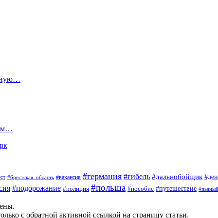
езную…
…
сам…
арк
#германия
#гибель
#дальнобойщик
#ден
#вакансия
ст
#брестская_область
#польша
сия
#подорожание
#пособие
#путешествие
#полиция
#пьяны
щены.
олько с обратной активной ссылкой на страницу статьи.