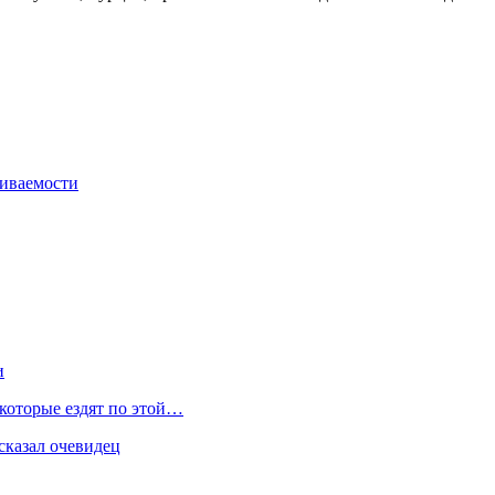
живаемости
и
 которые ездят по этой…
сказал очевидец