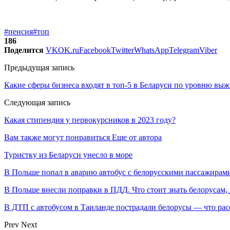
#пенсия
#топ
186
Поделится
VK
OK.ru
Facebook
Twitter
WhatsApp
Telegram
Viber
Предыдущая запись
Какие сферы бизнеса входят в топ-5 в Беларуси по уровню вы
Следующая запись
Какая стипендия у первокурсников в 2023 году?
Вам также могут понравиться
Еще от автора
Туристку из Беларуси унесло в море
В Польше попал в аварию автобус с белорусскими пассажирам
В Польше внесли поправки в ПДД. Что стоит знать белорусам,
В ДТП с автобусом в Таиланде пострадали белорусы — что рас
Prev
Next