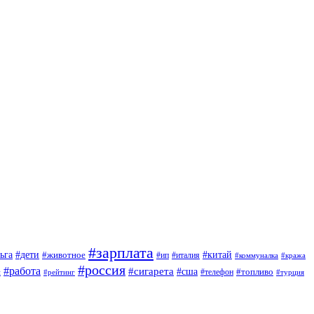
#зарплата
#дети
#китай
ьга
#животное
#италия
#ип
#коммуналка
#кража
#россия
#работа
#сигарета
#сша
#топливо
й
#телефон
#турция
#рейтинг