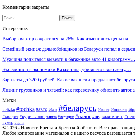
Комментарии закрыты.
Интересное:
Выбор квартир сократился на 26%. Как изменились цены на…
Семейный экипаж дальнобойщиков из Беларуси попал в серь
Мужчина попытался вывезти в багажнике авто 41 килограмм
Экс-министра экономики Казахстана, убившего свою жену,…
Зарплаты до 3200 рублей. Какие вакансии предлагают белору
Лизинг грузовиков и тягачей: как перевозчику обновить автоп
Метки
#беларусь
#tochka
#авто
#blizko
#банк
#бизнес
#богатство
#бре
#налог
#пен
#кредит
#курс_валют
#недвижимость
#литва
#медицина
#умер
#цена
© 2026 - Новости Бреста и Брестской области. Все права защи
Любое копирование материалов с нашего ресурса разрешается т