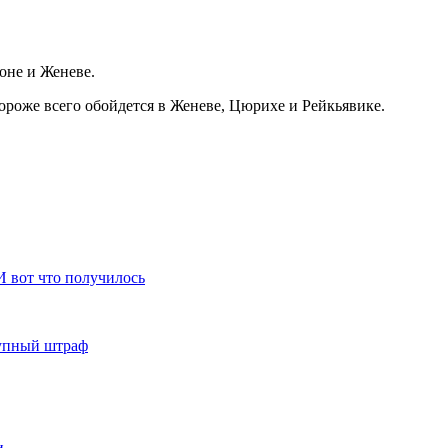
оне и Женеве.
ороже всего обойдется в Женеве, Цюрихе и Рейкьявике.
И вот что получилось
рупный штраф
и