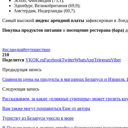
Эспоо, Финляндия (73,1);
Эдинбург, Великобритания (69,9);
Амстердам, Нидерланды (69,7).
Самый высокий
индекс арендной платы
зафиксирован в Лонд
Покупка продуктов питания
и
посещение ресторана (бара)
д
#исландия
#путешествие
210
Поделится
VK
OK.ru
Facebook
Twitter
WhatsApp
Telegram
Viber
Предыдущая запись
Сравнили цены на продукты в магазинах Беларуси и Израиля. 
Следующая запись
Рассказываем, за какие «пляжные сувениры» может грозить к
Вам также могут понравиться
Еще от автора
Туристку из Беларуси унесло в море
В Польше попал в аварию автобус с белорусскими пассажирам