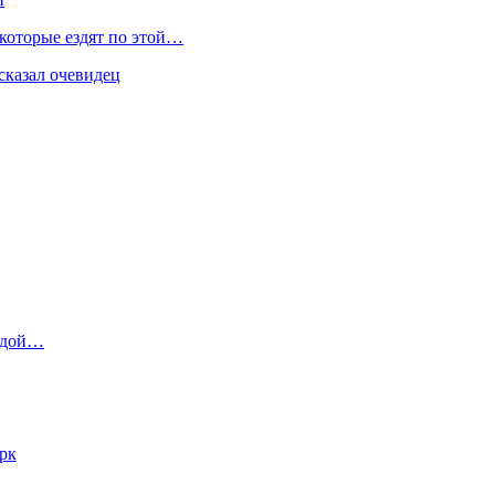
 которые ездят по этой…
сказал очевидец
андой…
арк