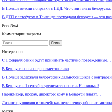
В Польше внесли поправки в ПДД. Что стоит знать белорусам,
В ДТП с автобусом в Таиланде пострадали белорусы — что рас
Prev
Next
Комментарии закрыты.
Интересное:
С 1 февраля банки будут принимать частично поврежденные…
В Беларуси снова подорожает топливо
В Польше задержали белорусских дальнобойщиков с контраб
В Беларуси с 1 сентября увеличатся пенсии. На сколько?
Парикмахер, прораб, директор: кому в Беларуси платят…
Лизинг грузовиков и тягачей: как перевозчику обновить автоп
Метки