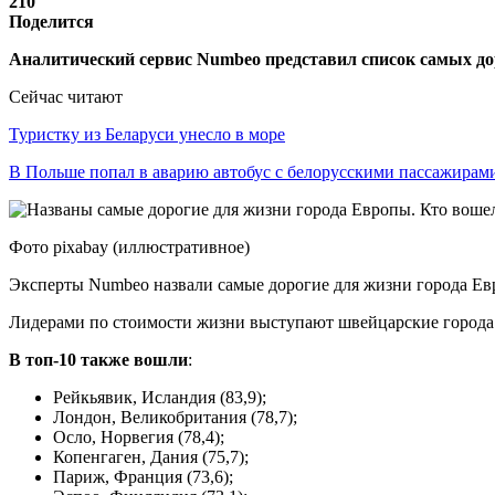
210
Поделится
Аналитический сервис Numbeo представил список самых до
Сейчас читают
Туристку из Беларуси унесло в море
В Польше попал в аварию автобус с белорусскими пассажирам
Фото pixabay (иллюстративное)
Эксперты Numbeo назвали самые дорогие для жизни города Ев
Лидерами по стоимости жизни выступают швейцарские города
В топ-10 также вошли
:
Рейкьявик, Исландия (83,9);
Лондон, Великобритания (78,7);
Осло, Норвегия (78,4);
Копенгаген, Дания (75,7);
Париж, Франция (73,6);