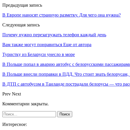
Предыдущая запись
В Европе наносят странную разметку. Для чего она нужна?
Следующая запись
Почему нужно перезагружать телефон каждый день
Вам также могут понравиться
Еще от автора
Туристку из Беларуси унесло в море
В Польше попал в аварию автобус с белорусскими пассажирам
В Польше внесли поправки в ПДД. Что стоит знать белорусам,
В ДТП с автобусом в Таиланде пострадали белорусы — что рас
Prev
Next
Комментарии закрыты.
Интересное: