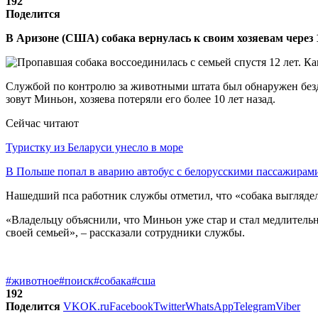
192
Поделится
В Аризоне (США) собака вернулась к своим хозяевам через 
Службой по контролю за животными штата был обнаружен без
зовут Миньон, хозяева потеряли его более 10 лет назад.
Сейчас читают
Туристку из Беларуси унесло в море
В Польше попал в аварию автобус с белорусскими пассажирам
Нашедший пса работник службы отметил, что «собака выглядела
«Владельцу объяснили, что Миньон уже стар и стал медлительн
своей семьей», – рассказали сотрудники службы.
#животное
#поиск
#собака
#сша
192
Поделится
VK
OK.ru
Facebook
Twitter
WhatsApp
Telegram
Viber