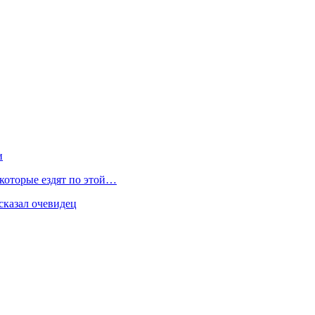
и
 которые ездят по этой…
сказал очевидец