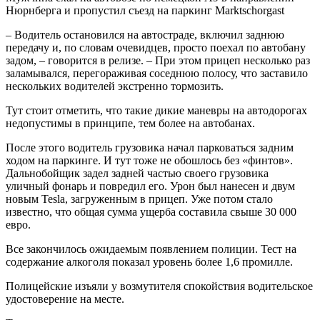
Нюрнберга и пропустил съезд на паркинг Marktschorgast
– Водитель остановился на автостраде, включил заднюю
передачу и, по словам очевидцев, просто поехал по автобану
задом, – говорится в релизе. – При этом прицеп несколько раз
заламывался, перегораживая соседнюю полосу, что заставило
нескольких водителей экстренно тормозить.
Тут стоит отметить, что такие дикие маневры на автодорогах
недопустимы в принципе, тем более на автобанах.
После этого водитель грузовика начал парковаться задним
ходом на паркинге. И тут тоже не обошлось без «финтов».
Дальнобойщик задел задней частью своего грузовика
уличный фонарь и повредил его. Урон был нанесен и двум
новым Tesla, загруженным в прицеп. Уже потом стало
известно, что общая сумма ущерба составила свыше 30 000
евро.
Все закончилось ожидаемым появлением полиции. Тест на
содержание алкоголя показал уровень более 1,6 промилле.
Полицейские изъяли у возмутителя спокойствия водительское
удостоверение на месте.