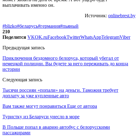
выплачивать именно он.
Источник:
onlinebrest.by
#blizko
#беларусь
#германия
#пьяный
210
Поделится
VK
OK.ru
Facebook
Twitter
WhatsApp
Telegram
Viber
Предыдущая запись
Приключения бездомного белоруса, который убегал от
немецкой полиции. Вы будете за него переживать до конца
истории
Следующая запись
Тысячи россиян «попали» на деньги. Таможня требует
доплату за уже купленные авто
Вам также могут понравиться
Еще от автора
Туристку из Беларуси унесло в море
В Польше попал в аварию автобус с белорусскими
пассажирами