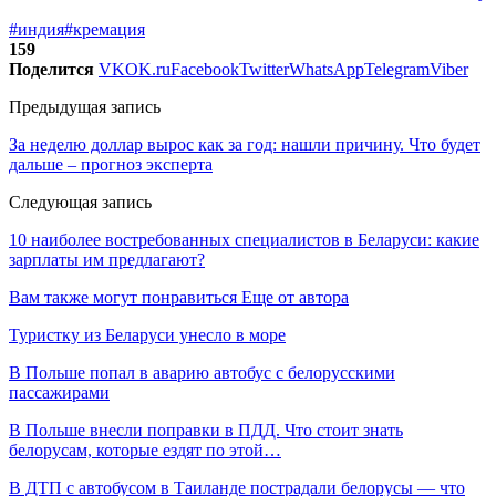
#индия
#кремация
159
Поделится
VK
OK.ru
Facebook
Twitter
WhatsApp
Telegram
Viber
Предыдущая запись
За неделю доллар вырос как за год: нашли причину. Что будет
дальше – прогноз эксперта
Следующая запись
10 наиболее востребованных специалистов в Беларуси: какие
зарплаты им предлагают?
Вам также могут понравиться
Еще от автора
Туристку из Беларуси унесло в море
В Польше попал в аварию автобус с белорусскими
пассажирами
В Польше внесли поправки в ПДД. Что стоит знать
белорусам, которые ездят по этой…
В ДТП с автобусом в Таиланде пострадали белорусы — что