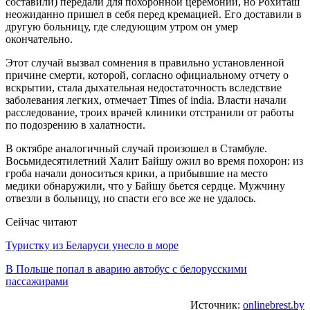
составили) передали для похоронной церемонии, но Рохиташ
неожиданно пришел в себя перед кремацией. Его доставили в
другую больницу, где следующим утром он умер
окончательно.
Этот случай вызвал сомнения в правильно установленной
причине смерти, которой, согласно официальному отчету о
вскрытии, стала дыхательная недостаточность вследствие
заболевания легких, отмечает Times of india. Власти начали
расследование, троих врачей клиники отстранили от работы
по подозрению в халатности.
В октябре аналогичный случай произошел в Стамбуле.
Восьмидесятилетний Халит Байшу ожил во время похорон: из
гроба начали доноситься крики, а прибывшие на место
медики обнаружили, что у Байшу бьется сердце. Мужчину
отвезли в больницу, но спасти его все же не удалось.
Сейчас читают
Туристку из Беларуси унесло в море
В Польше попал в аварию автобус с белорусскими
пассажирами
Источник:
onlinebrest.by