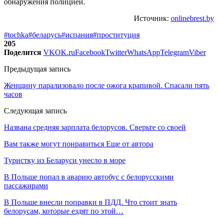
обнаружения полицией.
Источник:
onlinebrest.by
#tochka
#беларусь
#испания
#проституция
205
Поделится
VK
OK.ru
Facebook
Twitter
WhatsApp
Telegram
Viber
Предыдущая запись
Женщину парализовало после ожога крапивой. Спасали пять
часов
Следующая запись
Названа средняя зарплата белорусов. Сверьте со своей
Вам также могут понравиться
Еще от автора
Туристку из Беларуси унесло в море
В Польше попал в аварию автобус с белорусскими
пассажирами
В Польше внесли поправки в ПДД. Что стоит знать
белорусам, которые ездят по этой…