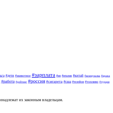
#зарплата
#дети
#китай
ьга
#животное
#италия
#ип
#коммуналка
#кража
#россия
#работа
#сигарета
#сша
#топливо
й
#телефон
#турция
#рейтинг
ринадлежат их законным владельцам.