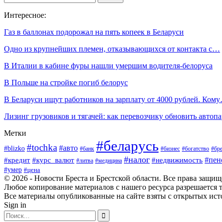
Интересное:
Газ в баллонах подорожал на пять копеек в Беларуси
Одно из крупнейших племен, отказывающихся от контакта с…
В Италии в кабине фуры нашли умершим водителя-белоруса
В Польше на стройке погиб белорус
В Беларуси ищут работников на зарплату от 4000 рублей. Ком
Лизинг грузовиков и тягачей: как перевозчику обновить автоп
Метки
#беларусь
#tochka
#авто
#blizko
#банк
#бизнес
#богатство
#бре
#налог
#пен
#кредит
#курс_валют
#недвижимость
#литва
#медицина
#умер
#цена
© 2026 - Новости Бреста и Брестской области. Все права защи
Любое копирование материалов с нашего ресурса разрешается т
Все материалы опубликованные на сайте взяты с открытых исто
Sign in