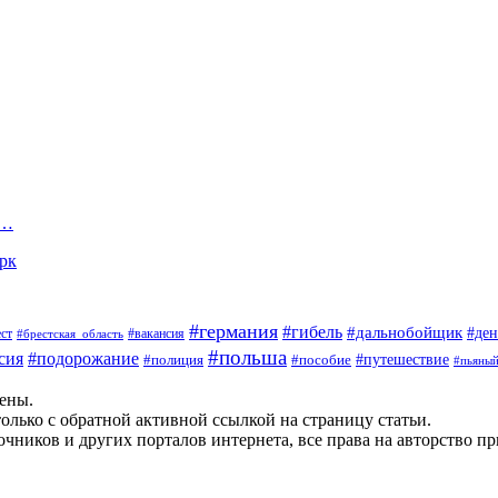
у…
арк
#германия
#гибель
#дальнобойщик
#ден
#вакансия
ст
#брестская_область
#польша
сия
#подорожание
#пособие
#путешествие
#полиция
#пьяны
щены.
олько с обратной активной ссылкой на страницу статьи.
чников и других порталов интернета, все права на авторство п