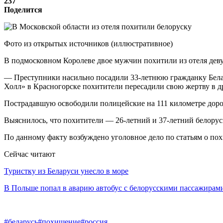
237
Поделится
Фото из открытых источников (иллюстративное)
В подмосковном Королеве двое мужчин похитили из отеля деву
— Преступники насильно посадили 33-летнюю гражданку Белар
Холл» в Красногорске похитители пересадили свою жертву в д
Пострадавшую освободили полицейские на 111 километре доро
Выяснилось, что похитители — 26-летний и 37-летний белорус
По данному факту возбуждено уголовное дело по статьям о по
Сейчас читают
Туристку из Беларуси унесло в море
В Польше попал в аварию автобус с белорусскими пассажирам
#беларусь
#похищение
#россия