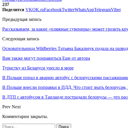
237
Поделится
VK
OK.ru
Facebook
Twitter
WhatsApp
Telegram
Viber
Предыдущая запись
Рассказываем, за какие «пляжные сувениры» может грозить к
Следующая запись
Основательница Wildberries Татьяна Бакальчук подала на разво
Вам также могут понравиться
Еще от автора
Туристку из Беларуси унесло в море
В Польше попал в аварию автобус с белорусскими пассажирам
В Польше внесли поправки в ПДД. Что стоит знать белорусам,
В ДТП с автобусом в Таиланде пострадали белорусы — что рас
Prev
Next
Комментарии закрыты.