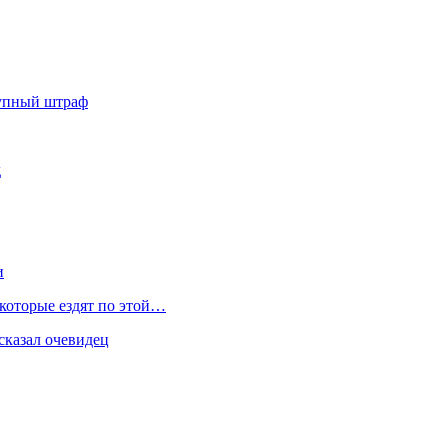
рупный штраф
д
и
 которые ездят по этой…
сказал очевидец