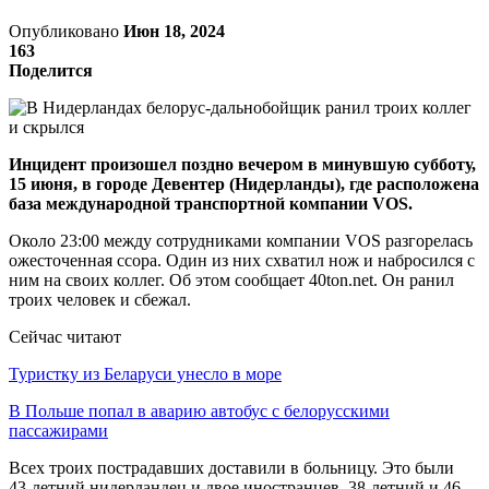
Опубликовано
Июн 18, 2024
163
Поделится
Инцидент произошел поздно вечером в минувшую субботу,
15 июня, в городе Девентер (Нидерланды), где расположена
база международной транспортной компании VOS.
Около 23:00 между сотрудниками компании VOS разгорелась
ожесточенная ссора. Один из них схватил нож и набросился с
ним на своих коллег. Об этом сообщает 40ton.net. Он ранил
троих человек и сбежал.
Сейчас читают
Туристку из Беларуси унесло в море
В Польше попал в аварию автобус с белорусскими
пассажирами
Всех троих пострадавших доставили в больницу. Это были
43-летний нидерландец и двое иностранцев, 38-летний и 46-