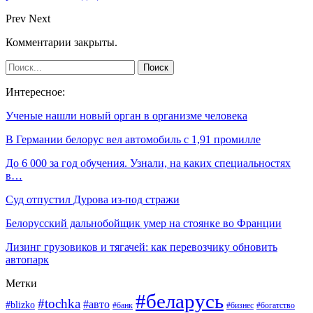
Prev
Next
Комментарии закрыты.
Интересное:
Ученые нашли новый орган в организме человека
В Германии белорус вел автомобиль с 1,91 промилле
До 6 000 за год обучения. Узнали, на каких специальностях
в…
Суд отпустил Дурова из-под стражи
Белорусский дальнобойщик умер на стоянке во Франции
Лизинг грузовиков и тягачей: как перевозчику обновить
автопарк
Метки
#беларусь
#tochka
#авто
#blizko
#банк
#бизнес
#богатство