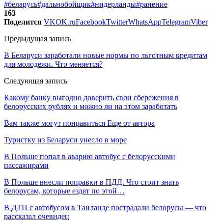
#беларусь
#дальнобойщик
#нидерланды
#ранение
163
Поделится
VK
OK.ru
Facebook
Twitter
WhatsApp
Telegram
Viber
Предыдущая запись
В Беларуси заработали новые нормы по льготным кредитам
для молодежи. Что меняется?
Следующая запись
Какому банку выгодно доверить свои сбережения в
белорусских рублях и можно ли на этом заработать
Вам также могут понравиться
Еще от автора
Туристку из Беларуси унесло в море
В Польше попал в аварию автобус с белорусскими
пассажирами
В Польше внесли поправки в ПДД. Что стоит знать
белорусам, которые ездят по этой…
В ДТП с автобусом в Таиланде пострадали белорусы — что
рассказал очевидец