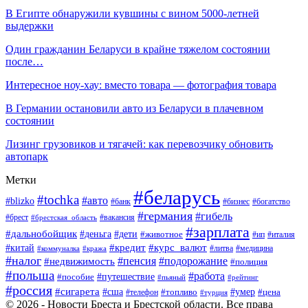
В Египте обнаружили кувшины с вином 5000-летней
выдержки
Один гражданин Беларуси в крайне тяжелом состоянии
после…
Интересное ноу-хау: вместо товара — фотография товара
В Германии остановили авто из Беларуси в плачевном
состоянии
Лизинг грузовиков и тягачей: как перевозчику обновить
автопарк
Метки
#беларусь
#tochka
#авто
#blizko
#банк
#бизнес
#богатство
#германия
#гибель
#вакансия
#брест
#брестская_область
#зарплата
#дальнобойщик
#дети
#деньга
#животное
#италия
#ип
#кредит
#курс_валют
#китай
#литва
#медицина
#коммуналка
#кража
#налог
#пенсия
#подорожание
#недвижимость
#полиция
#польша
#работа
#пособие
#путешествие
#пьяный
#рейтинг
#россия
#сигарета
#сша
#топливо
#умер
#цена
#телефон
#турция
© 2026 - Новости Бреста и Брестской области. Все права