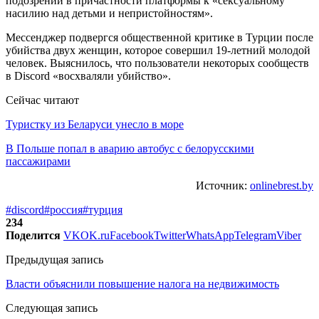
подозрений в причастности платформы к «сексуальному
насилию над детьми и непристойностям».
Мессенджер подвергся общественной критике в Турции после
убийства двух женщин, которое совершил 19-летний молодой
человек. Выяснилось, что пользователи некоторых сообществ
в Discord «восхваляли убийство».
Сейчас читают
Туристку из Беларуси унесло в море
В Польше попал в аварию автобус с белорусскими
пассажирами
Источник:
onlinebrest.by
#discord
#россия
#турция
234
Поделится
VK
OK.ru
Facebook
Twitter
WhatsApp
Telegram
Viber
Предыдущая запись
Власти объяснили повышение налога на недвижимость
Следующая запись