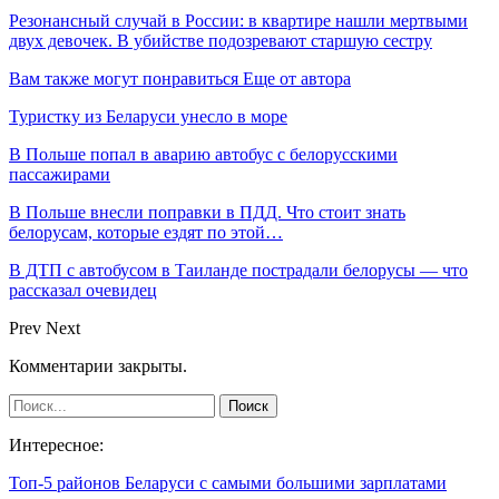
Резонансный случай в России: в квартире нашли мертвыми
двух девочек. В убийстве подозревают старшую сестру
Вам также могут понравиться
Еще от автора
Туристку из Беларуси унесло в море
В Польше попал в аварию автобус с белорусскими
пассажирами
В Польше внесли поправки в ПДД. Что стоит знать
белорусам, которые ездят по этой…
В ДТП с автобусом в Таиланде пострадали белорусы — что
рассказал очевидец
Prev
Next
Комментарии закрыты.
Интересное:
Топ-5 районов Беларуси с самыми большими зарплатами