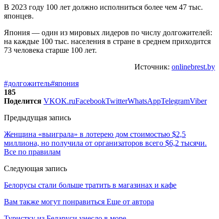
В 2023 году 100 лет должно исполниться более чем 47 тыс.
японцев.
Япония — один из мировых лидеров по числу долгожителей:
на каждые 100 тыс. населения в стране в среднем приходится
73 человека старше 100 лет.
Источник:
onlinebrest.by
#долгожитель
#япония
185
Поделится
VK
OK.ru
Facebook
Twitter
WhatsApp
Telegram
Viber
Предыдущая запись
Женщина «выиграла» в лотерею дом стоимостью $2,5
миллиона, но получила от организаторов всего $6,2 тысячи.
Все по правилам
Следующая запись
Белорусы стали больше тратить в магазинах и кафе
Вам также могут понравиться
Еще от автора
Туристку из Беларуси унесло в море