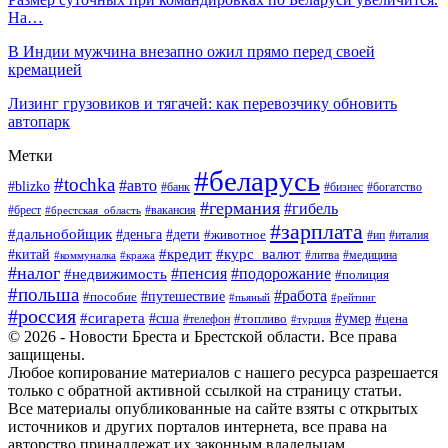
На…
В Индии мужчина внезапно ожил прямо перед своей
кремацией
Лизинг грузовиков и тягачей: как перевозчику обновить
автопарк
Метки
#беларусь
#tochka
#авто
#blizko
#банк
#бизнес
#богатство
#германия
#гибель
#вакансия
#брест
#брестская_область
#зарплата
#дальнобойщик
#дети
#деньга
#животное
#италия
#ип
#кредит
#курс_валют
#китай
#литва
#медицина
#коммуналка
#кража
#налог
#пенсия
#подорожание
#недвижимость
#полиция
#польша
#работа
#пособие
#путешествие
#пьяный
#рейтинг
#россия
#сигарета
#сша
#топливо
#умер
#цена
#телефон
#турция
© 2026 - Новости Бреста и Брестской области. Все права
защищены.
Любое копирование материалов с нашего ресурса разрешается
только с обратной активной ссылкой на страницу статьи.
Все материалы опубликованные на сайте взяты с открытых
источников и других порталов интернета, все права на
авторство принадлежат их законным владельцам.