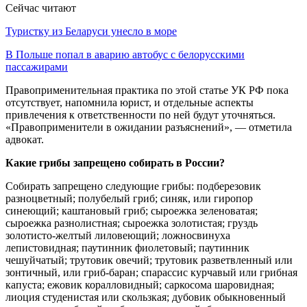
Сейчас читают
Туристку из Беларуси унесло в море
В Польше попал в аварию автобус с белорусскими
пассажирами
Правоприменительная практика по этой статье УК РФ пока
отсутствует, напомнила юрист, и отдельные аспекты
привлечения к ответственности по ней будут уточняться.
«Правоприменители в ожидании разъяснений», — отметила
адвокат.
Какие грибы запрещено собирать в России?
Собирать запрещено следующие грибы: подберезовик
разноцветный; полубелый гриб; синяк, или гиропор
синеющий; каштановый гриб; сыроежка зеленоватая;
сыроежка разнолистная; сыроежка золотистая; груздь
золотисто-желтый лиловеющий; ложносвинуха
лепистовидная; паутинник фиолетовый; паутинник
чешуйчатый; трутовик овечий; трутовик разветвленный или
зонтичный, или гриб-баран; спарассис курчавый или грибная
капуста; ежовик коралловидный; саркосома шаровидная;
лиоция студенистая или скользкая; дубовик обыкновенный