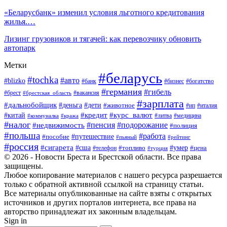
«Беларусбанк» изменил условия льготного кредитования
жилья.…
Лизинг грузовиков и тягачей: как перевозчику обновить
автопарк
Метки
#беларусь
#tochka
#авто
#blizko
#банк
#бизнес
#богатство
#германия
#гибель
#вакансия
#брест
#брестская_область
#зарплата
#дальнобойщик
#дети
#деньга
#животное
#италия
#ип
#кредит
#курс_валют
#китай
#литва
#медицина
#коммуналка
#кража
#налог
#пенсия
#подорожание
#недвижимость
#полиция
#польша
#работа
#пособие
#путешествие
#пьяный
#рейтинг
#россия
#сигарета
#сша
#топливо
#умер
#цена
#телефон
#турция
© 2026 - Новости Бреста и Брестской области. Все права
защищены.
Любое копирование материалов с нашего ресурса разрешается
только с обратной активной ссылкой на страницу статьи.
Все материалы опубликованные на сайте взяты с открытых
источников и других порталов интернета, все права на
авторство принадлежат их законным владельцам.
Sign in