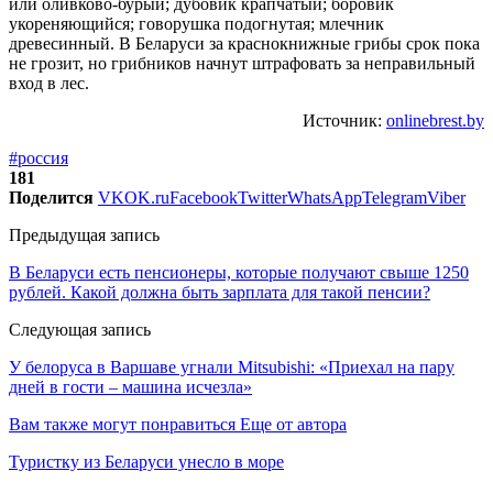
или оливково-бурый; дубовик крапчатый; боровик
укореняющийся; говорушка подогнутая; млечник
древесинный. В Беларуси за краснокнижные грибы срок пока
не грозит, но грибников начнут штрафовать за неправильный
вход в лес.
Источник:
onlinebrest.by
#россия
181
Поделится
VK
OK.ru
Facebook
Twitter
WhatsApp
Telegram
Viber
Предыдущая запись
В Беларуси есть пенсионеры, которые получают свыше 1250
рублей. Какой должна быть зарплата для такой пенсии?
Следующая запись
У белоруса в Варшаве угнали Mitsubishi: «Приехал на пару
дней в гости – машина исчезла»
Вам также могут понравиться
Еще от автора
Туристку из Беларуси унесло в море