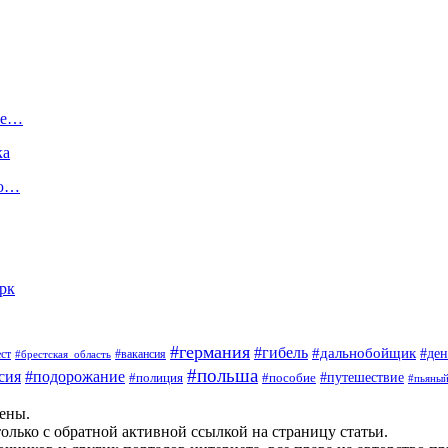
ные…
ка
ую…
арк
#германия
#гибель
#дальнобойщик
#ден
#вакансия
ст
#брестская_область
#польша
сия
#подорожание
#пособие
#путешествие
#полиция
#пьяны
щены.
олько с обратной активной ссылкой на страницу статьи.