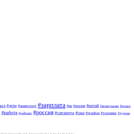
#зарплата
#дети
#китай
ьга
#животное
#италия
#ип
#коммуналка
#кража
#россия
#работа
#сигарета
#сша
#топливо
й
#телефон
#турция
#рейтинг