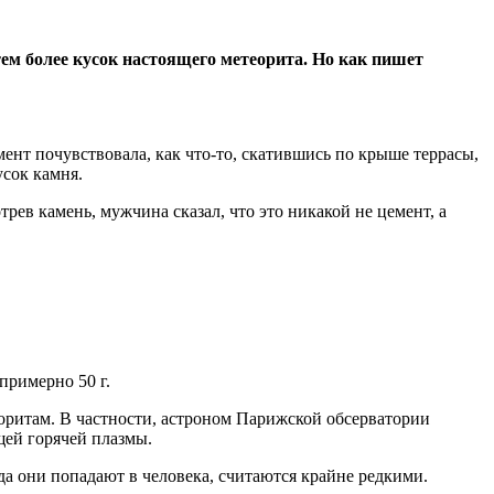
тем более кусок настоящего метеорита. Но как пишет
ент почувствовала, как что-то, скатившись по крыше террасы,
усок камня.
ев камень, мужчина сказал, что это никакой не цемент, а
примерно 50 г.
оритам. В частности, астроном Парижской обсерватории
щей горячей плазмы.
да они попадают в человека, считаются крайне редкими.