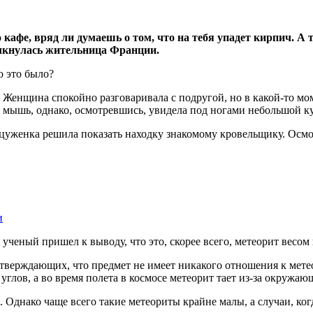
кафе, вряд ли думаешь о том, что на тебя упадет кирпич. А 
олкнулась жительница Франции.
Женщина спокойно разговаривала с подругой, но в какой-то мом
ая мышь, однако, осмотревшись, увидела под ногами небольшой к
цуженка решила показать находку знакомому кровельщику. Осмотр
и
 ученый пришел к выводу, что это, скорее всего, метеорит весом 
утверждающих, что предмет не имеет никакого отношения к мете
глов, а во время полета в космосе метеорит тает из-за окружаю
 Однако чаще всего такие метеориты крайне малы, а случаи, ког