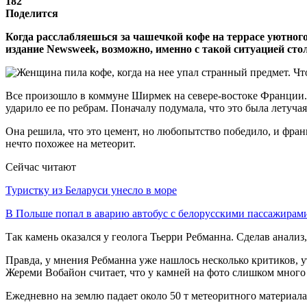
182
Поделится
Когда расслабляешься за чашечкой кофе на террасе уютного 
издание Newsweek, возможно, именно с такой ситуацией ст
Все произошло в коммуне Ширмек на севере-востоке Франции. 
ударило ее по ребрам. Поначалу подумала, что это была летуч
Она решила, что это цемент, но любопытство победило, и фран
нечто похожее на метеорит.
Сейчас читают
Туристку из Беларуси унесло в море
В Польше попал в аварию автобус с белорусскими пассажирам
Так камень оказался у геолога Тьерри Ребманна. Сделав анализ,
Правда, у мнения Ребманна уже нашлось несколько критиков, 
Жереми Вобайон считает, что у камней на фото слишком много у
Ежедневно на землю падает около 50 т метеоритного материала.