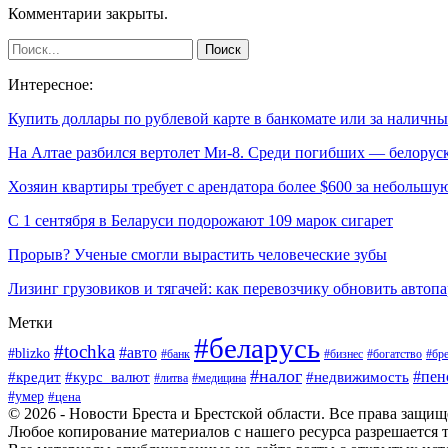
Комментарии закрыты.
Интересное:
Купить доллары по рублевой карте в банкомате или за налич
На Алтае разбился вертолет Ми-8. Среди погибших — белорус
Хозяин квартиры требует с арендатора более $600 за небольш
С 1 сентября в Беларуси подорожают 109 марок сигарет
Прорыв? Ученые смогли вырастить человеческие зубы
Лизинг грузовиков и тягачей: как перевозчику обновить автоп
Метки
#беларусь
#tochka
#авто
#blizko
#банк
#бизнес
#богатство
#бре
#налог
#пен
#кредит
#курс_валют
#недвижимость
#литва
#медицина
#умер
#цена
© 2026 - Новости Бреста и Брестской области. Все права защи
Любое копирование материалов с нашего ресурса разрешается т