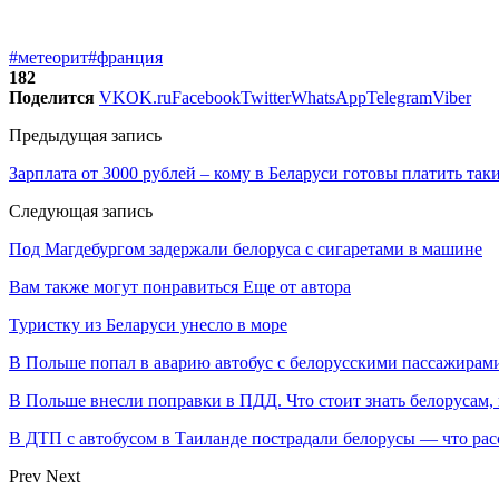
#метеорит
#франция
182
Поделится
VK
OK.ru
Facebook
Twitter
WhatsApp
Telegram
Viber
Предыдущая запись
Зарплата от 3000 рублей – кому в Беларуси готовы платить так
Следующая запись
Под Магдебургом задержали белоруса с сигаретами в машине
Вам также могут понравиться
Еще от автора
Туристку из Беларуси унесло в море
В Польше попал в аварию автобус с белорусскими пассажирам
В Польше внесли поправки в ПДД. Что стоит знать белорусам,
В ДТП с автобусом в Таиланде пострадали белорусы — что рас
Prev
Next