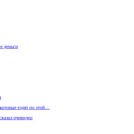
ие деньги
и
 которые ездят по этой…
сказал очевидец