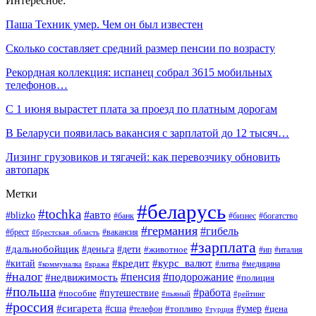
Интересное:
Паша Техник умер. Чем он был известен
Сколько составляет средний размер пенсии по возрасту
Рекордная коллекция: испанец собрал 3615 мобильных
телефонов…
С 1 июня вырастет плата за проезд по платным дорогам
В Беларуси появилась вакансия с зарплатой до 12 тысяч…
Лизинг грузовиков и тягачей: как перевозчику обновить
автопарк
Метки
#беларусь
#tochka
#авто
#blizko
#банк
#бизнес
#богатство
#германия
#гибель
#вакансия
#брест
#брестская_область
#зарплата
#дальнобойщик
#дети
#деньга
#животное
#италия
#ип
#кредит
#курс_валют
#китай
#литва
#медицина
#коммуналка
#кража
#налог
#пенсия
#подорожание
#недвижимость
#полиция
#польша
#работа
#пособие
#путешествие
#пьяный
#рейтинг
#россия
#сигарета
#сша
#топливо
#умер
#цена
#телефон
#турция