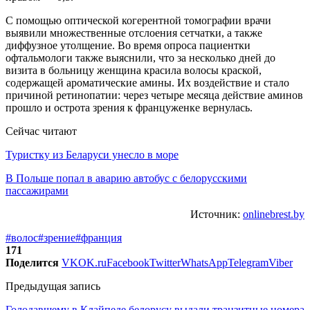
С помощью оптической когерентной томографии врачи
выявили множественные отслоения сетчатки, а также
диффузное утолщение. Во время опроса пациентки
офтальмологи также выяснили, что за несколько дней до
визита в больницу женщина красила волосы краской,
содержащей ароматические амины. Их воздействие и стало
причиной ретинопатии: через четыре месяца действие аминов
прошло и острота зрения к француженке вернулась.
Сейчас читают
Туристку из Беларуси унесло в море
В Польше попал в аварию автобус с белорусскими
пассажирами
Источник:
onlinebrest.by
#волос
#зрение
#франция
171
Поделится
VK
OK.ru
Facebook
Twitter
WhatsApp
Telegram
Viber
Предыдущая запись
Голодавшему в Клайпеде белорусу выдали транзитные номера