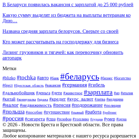
В Беларуси появилась вакансия с зарплатой до 25 000 рублей
Какую сумму выделят из бюджета на выплаты ветеранам ко
Дню…
Названа средняя зарплата белорусов. Сверьте со своей
Кто может рассчитывать на господдержку для бизнеса
Лизинг грузовиков и тягачей: как перевозчику обновить
автопарк
Метки
#беларусь
#tochka
#авто
#blizko
#банк
#бизнес
#богатство
#германия
#гибель
#вакансия
#брест
#брестская_область
#зарплата
#дальнобойщик
#дети
#деньга
#животное
#италия
#ип
#кредит
#курс_валют
#китай
#литва
#медицина
#коммуналка
#кража
#налог
#пенсия
#подорожание
#недвижимость
#полиция
#польша
#работа
#пособие
#путешествие
#пьяный
#рейтинг
#россия
#сигарета
#сша
#топливо
#умер
#цена
#телефон
#турция
© 2026 - Новости Бреста и Брестской области. Все права
защищены.
Любое копирование материалов с нашего ресурса разрешается