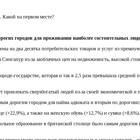
орогих городов для проживания наиболее состоятельных люде
ены на два десятка потребительских товаров и услуг из премиум
 Сингапур из-за заоблачных цен на недвижимость, высокой сто
ороде-государстве, которая и так в 2,5 раза превышала средний 
ет привлекать сверхбогатый людей из-за своей экономической и 
амым дорогим городом для найма адвоката и вторым по дорогови
е (+22,9%), а также на женскую обувь (+12,7%) и сумки (+8,6%).
ольное образование в британской столице было самым дорогим в
и второе место среди всех представленных в списке городов – 