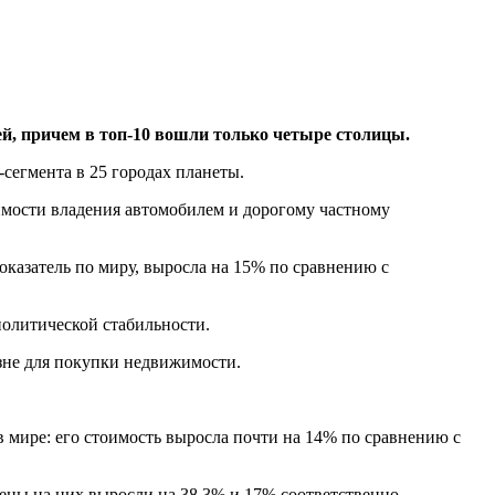
й, причем в топ-10 вошли только четыре столицы.
-сегмента в 25 городах планеты.
имости владения автомобилем и дорогому частному
показатель по миру, выросла на 15% по сравнению с
политической стабильности.
зне для покупки недвижимости.
 мире: его стоимость выросла почти на 14% по сравнению с
цены на них выросли на 38,3% и 17% соответственно.