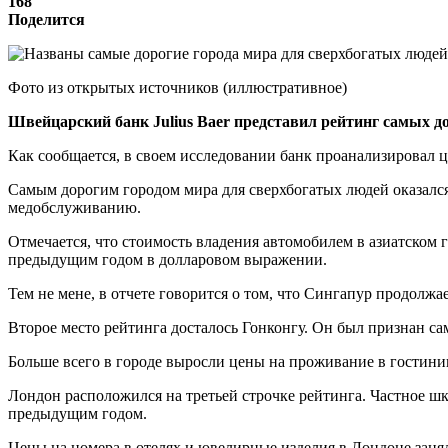
168
Поделится
Фото из открытых источников (иллюстративное)
Швейцарский банк Julius Baer представил рейтинг самых д
Как сообщается, в своем исследовании банк проанализировал ц
Самым дорогим городом мира для сверхбогатых людей оказался
медобслуживанию.
Отмечается, что стоимость владения автомобилем в азиатском г
предыдущим годом в долларовом выражении.
Тем не мене, в отчете говорится о том, что Сингапур продолжа
Второе место рейтинга досталось Гонконгу. Он был признан с
Больше всего в городе выросли цены на проживание в гостиниц
Лондон расположился на третьей строчке рейтинга. Частное шк
предыдущим годом.
Цены на номера в отелях и ювелирные изделия в Лондоне занял