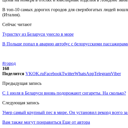
В топ-10 самых дорогих городов для сверхбогатых людей вош
(Италия).
Сейчас читают
Туристку из Беларуси унесло в море
В Польше попал в аварию автобус с белорусскими пассажирам
#город
168
Поделится
VK
OK.ru
Facebook
Twitter
WhatsApp
Telegram
Viber
Предыдущая запись
С 1 июля в Беларуси вновь подорожают сигареты. На сколько?
Следующая запись
Умер самый крупный пес в мире. Он установил рекорд всего за
Вам также могут понравиться
Еще от автора