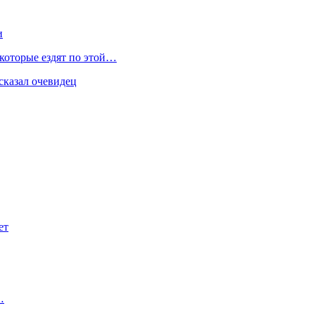
и
 которые ездят по этой…
сказал очевидец
ет
…