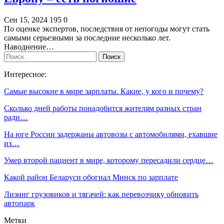
Сен 15, 2024
195
0
По оценке экспертов, последствия от непогоды могут стать
самыми серьезными за последние несколько лет.
Наводнение…
Интересное:
Самые высокие в мире зарплаты. Какие, у кого и почему?
Сколько дней работы понадобится жителям разных стран
ради…
На юге России задержаны автовозы с автомобилями, ехавшие
из…
Умер второй пациент в мире, которому пересадили сердце…
Какой район Беларуси обогнал Минск по зарплате
Лизинг грузовиков и тягачей: как перевозчику обновить
автопарк
Метки