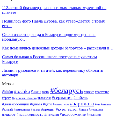
112-летний бразилец признан самым старым мужчиной на
планете
Появилось фото Павла Дурова, как утверждается, с тремя
его…
Стало известно, когда в Беларуси поднимут цены на
мобильную…
Как поменялись денежные доходы белорусов – рассказали в…
Самая большая в России школа построена с участием
Беларуси
Лизинг грузовиков и тягачей: как перевозчику обновить
автопарк
Метки
#беларусь
#tochka
#авто
#blizko
#банк
#бизнес
#богатство
#германия
#гибель
#вакансия
#брест
#брестская_область
#зарплата
#дальнобойщик
#дети
#деньга
#животное
#италия
#ип
#кредит
#курс_валют
#китай
#литва
#медицина
#коммуналка
#кража
#налог
#пенсия
#подорожание
#недвижимость
#полиция