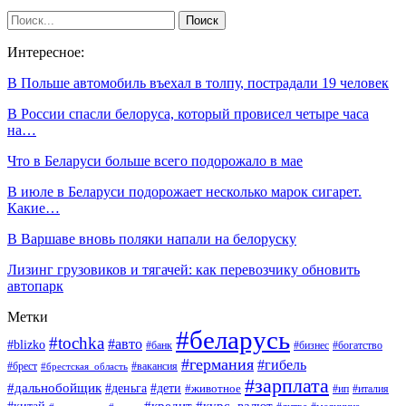
Интересное:
В Польше автомобиль въехал в толпу, пострадали 19 человек
В России спасли белоруса, который провисел четыре часа
на…
Что в Беларуси больше всего подорожало в мае
В июле в Беларуси подорожает несколько марок сигарет.
Какие…
В Варшаве вновь поляки напали на белоруску
Лизинг грузовиков и тягачей: как перевозчику обновить
автопарк
Метки
#беларусь
#tochka
#авто
#blizko
#банк
#бизнес
#богатство
#германия
#гибель
#вакансия
#брест
#брестская_область
#зарплата
#дальнобойщик
#дети
#деньга
#животное
#италия
#ип
#кредит
#курс_валют
#китай