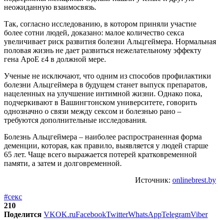
неожиданную взаимосвязь.
Так, согласно исследованию, в котором приняли участие
более сотни людей, доказано: малое количество секса
увеличивает риск развития болезни Альцгеймера. Нормальная
половая жизнь не дает развиться нежелательному эффекту
гена ApoE ε4 в должной мере.
Ученые не исключают, что одним из способов профилактики
болезни Альцгеймера в будущем станет выпуск препаратов,
нацеленных на улучшение интимной жизни. Однако пока,
подчеркивают в Вашингтонском университете, говорить
однозначно о связи между сексом и болезнью рано –
требуются дополнительные исследования.
Болезнь Альцгеймера – наиболее распространенная форма
деменции, которая, как правило, выявляется у людей старше
65 лет. Чаще всего выражается потерей кратковременной
памяти, а затем и долговременной.
Источник:
onlinebrest.by
#секс
210
Поделится
VK
OK.ru
Facebook
Twitter
WhatsApp
Telegram
Viber