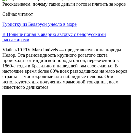
Сейчас читают
Туристку из Беларуси унесло в море
В Польше попал в аварию автобус с белорусскими
пассажирами
Viatina-19 FIV Mara Imóveis — представительница породы
Нелор. Эта разновидность крупного рогатого скота
происходит от индийской породы онгол, перевезенной в
1860-е годы в Бразилию и нашедшей там свое счастье. В
настоящее время более 80% всех разводящихся на мясо коров
страны — чистокровные или гибридные нелоры. Они
используются для получения мраморной говядины, всем
известного деликатеса.