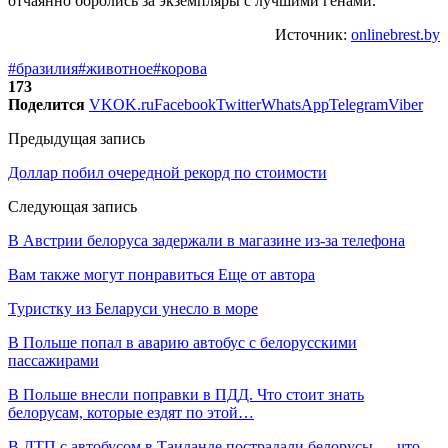
отчаянно боролись за экземпляры с лучшими генами.
Источник:
onlinebrest.by
#бразилия
#животное
#корова
173
Поделится
VK
OK.ru
Facebook
Twitter
WhatsApp
Telegram
Viber
Предыдущая запись
Доллар побил очередной рекорд по стоимости
Следующая запись
В Австрии белоруса задержали в магазине из-за телефона
Вам также могут понравиться
Еще от автора
Туристку из Беларуси унесло в море
В Польше попал в аварию автобус с белорусскими
пассажирами
В Польше внесли поправки в ПДД. Что стоит знать
белорусам, которые ездят по этой…
В ДТП с автобусом в Таиланде пострадали белорусы — что