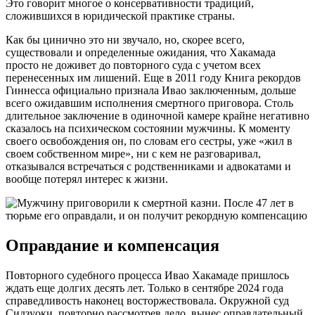
Это говорит многое о консервативности традиций,
сложившихся в юридической практике страны.
Как бы цинично это ни звучало, но, скорее всего,
существовали и определенные ожидания, что Хакамада
просто не доживет до повторного суда с учетом всех
перенесенных им лишений. Еще в 2011 году Книга рекордов
Гиннесса официально признала Ивао заключенным, дольше
всего ожидавшим исполнения смертного приговора. Столь
длительное заключение в одиночной камере крайне негативно
сказалось на психическом состоянии мужчины. К моменту
своего освобождения он, по словам его сестры, уже «жил в
своем собственном мире», ни с кем не разговаривал,
отказывался встречаться с родственниками и адвокатами и
вообще потерял интерес к жизни.
Оправдание и компенсация
Повторного судебного процесса Ивао Хакамаде пришлось
ждать еще долгих десять лет. Только в сентябре 2024 года
справедливость наконец восторжествовала. Окружной суд
Сидзуоки, повторно рассмотрев дело, вынес оправдательный