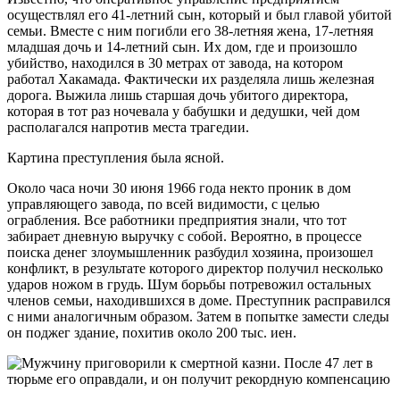
осуществлял его 41-летний сын, который и был главой убитой
семьи. Вместе с ним погибли его 38-летняя жена, 17-летняя
младшая дочь и 14-летний сын. Их дом, где и произошло
убийство, находился в 30 метрах от завода, на котором
работал Хакамада. Фактически их разделяла лишь железная
дорога. Выжила лишь старшая дочь убитого директора,
которая в тот раз ночевала у бабушки и дедушки, чей дом
располагался напротив места трагедии.
Картина преступления была ясной.
Около часа ночи 30 июня 1966 года некто проник в дом
управляющего завода, по всей видимости, с целью
ограбления. Все работники предприятия знали, что тот
забирает дневную выручку с собой. Вероятно, в процессе
поиска денег злоумышленник разбудил хозяина, произошел
конфликт, в результате которого директор получил несколько
ударов ножом в грудь. Шум борьбы потревожил остальных
членов семьи, находившихся в доме. Преступник расправился
с ними аналогичным образом. Затем в попытке замести следы
он поджег здание, похитив около 200 тыс. иен.