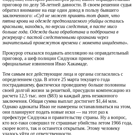
приговор по делу 58-летней давности. В своем решении судья
обратил внимание на еще один довод в пользу бывшего
заключенного:
«Суд не может принять тот факт, что
пятна крови на одежде предполагаемого убийцы остались
красными, находясь, по версии следствия, в пасте мисо
больше года. Одежда была обработана и подброшена в
резервуар с пастой следственными органами через
значительный промежуток времени с момента инцидента».
Прокурор отказался подавать апелляцию на оправдательный
приговор, а шеф полиции Сидзуоки принес свои
официальные извинения Ивао Хакамаде.
Тем самым все действующие лица и органы согласились с
определением суда. В итоге 25 марта текущего года
пострадавшему, фактически проведшему больше половины
своей долгой жизни за решеткой, присудили компенсацию из
расчета 12,5 тыс. иен ($83) за каждый день незаконного
заключения. Общая сумма выплат достигнет $1,44 млн.
Однако адвокаты Ивао не намерены останавливаться на этом,
они планируют подать новые иски — на этот раз к
префектуре Сидзуока и правительству страны. Ну а вопрос,
кто все-таки совершил те страшные убийства летом 1966 года,
скорее всего, так и останется открытым. Этому человеку
удалось уйти от ответственности.