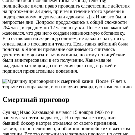
Согласно действовавшему тогда законодательству,
полицейские имели право проводить следственные действия
на протяжении 23 дней, причем в течение этого времени к
подозреваемому не допускали адвоката. Для Ивао это были
непростые дни. Допросы продолжались в общей сложности
264 часа, в среднем по 12 часов в сутки. Позже задержанный
жаловался, что для него создали невыносимую обстановку.
Его оставляли на жаре под солнцем, не давали спать, пить,
отказывали в посещении туалета. Цель таких действий была
понятна: в Японии признание обвиняемого считалось
достаточным доказательством вины, поэтому полицейские
были заинтересованы в его получении. Хакамада не
выдержал за три дня до истечения срока под стражей и
подписал признательные показания.
Смертный приговор
Суд над Ивао Хакамадой начался 15 ноября 1966-го и
растянулся почти на два года. На первом же заседании
бывший боксер наотрез отказался от своего признания,
заявил, что он невиновен, и обвинил полицейских в жестком
давлении. Все это осложнило и затянуло процесс, но осенью