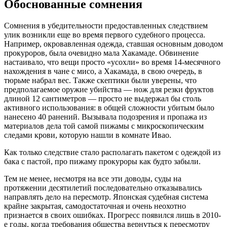
Обоснованные сомнения
Сомнения в убедительности предоставленных следствием
улик возникли еще во время первого судебного процесса.
Например, окровавленная одежда, ставшая основным доводом
прокуроров, была очевидно мала Хакамаде. Обвинение
настаивало, что вещи просто «усохли» во время 14-месячного
нахождения в чане с мисо, а Хакамада, в свою очередь, в
тюрьме набрал вес. Также скептики были уверены, что
предполагаемое оружие убийства — нож для резки фруктов
длиной 12 сантиметров — просто не выдержал бы столь
активного использования: в общей сложности убитым было
нанесено 40 ранений. Вызывала подозрения и пропажа из
материалов дела той самой пижамы с микроскопическим
следами крови, которую нашли в комнате Ивао.
Как только следствие стало располагать пакетом с одеждой из
бака с пастой, про пижаму прокуроры как будто забыли.
Тем не менее, несмотря на все эти доводы, суды на
протяжении десятилетий последовательно отказывались
направлять дело на пересмотр. Японская судебная система
крайне закрытая, самодостаточная и очень неохотно
признается в своих ошибках. Прогресс появился лишь в 2010-
е годы, когда требования общества вернуться к пересмотру