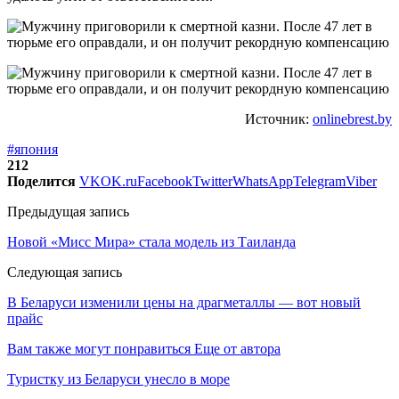
Источник:
onlinebrest.by
#япония
212
Поделится
VK
OK.ru
Facebook
Twitter
WhatsApp
Telegram
Viber
Предыдущая запись
Новой «Мисс Мира» стала модель из Таиланда
Следующая запись
В Беларуси изменили цены на драгметаллы — вот новый
прайс
Вам также могут понравиться
Еще от автора
Туристку из Беларуси унесло в море