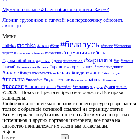
Мужчина больше 40 лет собирал кирпичи. Зачем?
Лизинг грузовиков и тягачей: как перевозчику обновить
автопарк
Метки
#беларусь
#tochka
#авто
#blizko
#банк
#бизнес
#богатство
#германия
#гибель
#вакансия
#брест
#брестская_область
#зарплата
#дальнобойщик
#дети
#деньга
#животное
#италия
#ип
#кредит
#курс_валют
#китай
#литва
#медицина
#коммуналка
#кража
#налог
#пенсия
#подорожание
#недвижимость
#полиция
#польша
#работа
#пособие
#путешествие
#пьяный
#рейтинг
#россия
#сигарета
#сша
#топливо
#умер
#цена
#телефон
#турция
© 2026 - Новости Бреста и Брестской области. Все права
защищены.
Любое копирование материалов с нашего ресурса разрешается
только с обратной активной ссылкой на страницу статьи.
Все материалы опубликованные на сайте взяты с открытых
источников и других порталов интернета, все права на
авторство принадлежат их законным владельцам.
Sign in