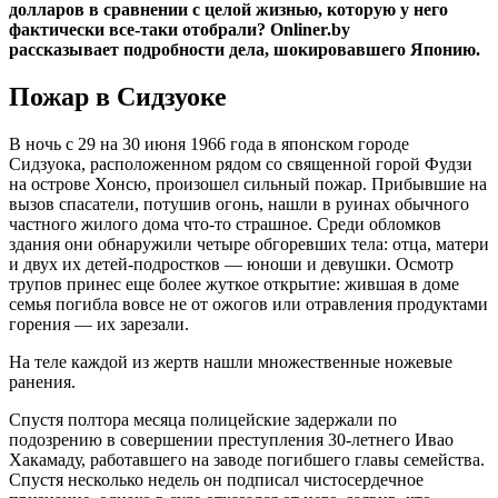
долларов в сравнении с целой жизнью, которую у него
фактически все-таки отобрали? Onliner.by
рассказывает подробности дела, шокировавшего Японию.
Пожар в Сидзуоке
В ночь с 29 на 30 июня 1966 года в японском городе
Сидзуока, расположенном рядом со священной горой Фудзи
на острове Хонсю, произошел сильный пожар. Прибывшие на
вызов спасатели, потушив огонь, нашли в руинах обычного
частного жилого дома что-то страшное. Среди обломков
здания они обнаружили четыре обгоревших тела: отца, матери
и двух их детей-подростков — юноши и девушки. Осмотр
трупов принес еще более жуткое открытие: жившая в доме
семья погибла вовсе не от ожогов или отравления продуктами
горения — их зарезали.
На теле каждой из жертв нашли множественные ножевые
ранения.
Спустя полтора месяца полицейские задержали по
подозрению в совершении преступления 30-летнего Ивао
Хакамаду, работавшего на заводе погибшего главы семейства.
Спустя несколько недель он подписал чистосердечное