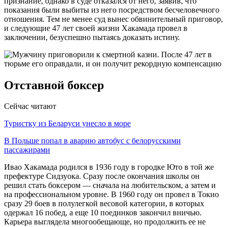
признание, однако в суде отказался от него, заявив, что
показания были выбиты из него посредством бесчеловечного
отношения. Тем не менее суд вынес обвинительный приговор,
и следующие 47 лет своей жизни Хакамада провел в
заключении, безуспешно пытаясь доказать истину.
Отставной боксер
Сейчас читают
Туристку из Беларуси унесло в море
В Польше попал в аварию автобус с белорусскими
пассажирами
Ивао Хакамада родился в 1936 году в городке Юто в той же
префектуре Сидзуока. Сразу после окончания школы он
решил стать боксером — сначала на любительском, а затем и
на профессиональном уровне. В 1960 году он провел в Токио
сразу 29 боев в полулегкой весовой категории, в которых
одержал 16 побед, а еще 10 поединков закончил вничью.
Карьера выглядела многообещающе, но продолжить ее не