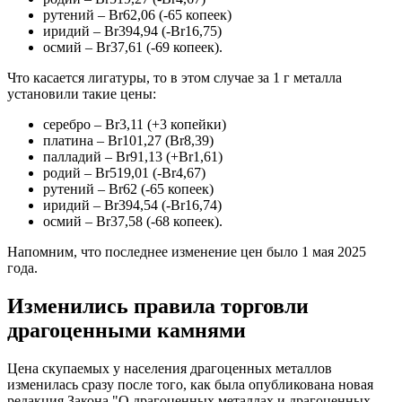
рутений – Br62,06 (-65 копеек)
иридий – Br394,94 (-Br16,75)
осмий – Br37,61 (-69 копеек).
Что касается лигатуры, то в этом случае за 1 г металла
установили такие цены:
серебро – Br3,11 (+3 копейки)
платина – Br101,27 (Br8,39)
палладий – Br91,13 (+Br1,61)
родий – Br519,01 (-Br4,67)
рутений – Br62 (-65 копеек)
иридий – Br394,54 (-Br16,74)
осмий – Br37,58 (-68 копеек).
Напомним, что последнее изменение цен было 1 мая 2025
года.
Изменились правила торговли
драгоценными камнями
Цена скупаемых у населения драгоценных металлов
изменилась сразу после того, как была опубликована новая
редакция Закона "О драгоценных металлах и драгоценных