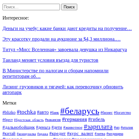
Интересное:
Деньги на учебу: какие банки дают кредиты на получение…
Эту красотку продали на аукционе за $4,3 миллиона.…
Титул «Мисс Вселенная» завоевала девушка из Никарагуа
Таиланд меняет условия въезда для туристов
В Министерстве по налогам и сборам напомнили
репетиторам об…
Лизинг грузовиков и тягачей: как перевозчику обновить
автопарк
Метки
#беларусь
#tochka
#авто
#blizko
#банк
#бизнес
#богатство
#германия
#гибель
#вакансия
#брест
#брестская_область
#зарплата
#дальнобойщик
#дети
#деньга
#животное
#италия
#ип
#кредит
#курс_валют
#китай
#литва
#медицина
#коммуналка
#кража