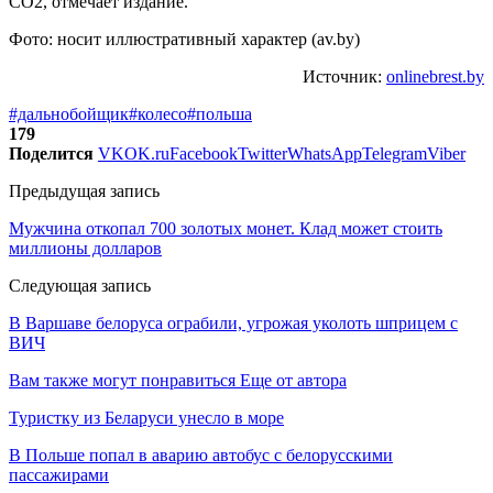
CO2, отмечает издание.
Фото: носит иллюстративный характер (av.by)
Источник:
onlinebrest.by
#дальнобойщик
#колесо
#польша
179
Поделится
VK
OK.ru
Facebook
Twitter
WhatsApp
Telegram
Viber
Предыдущая запись
Мужчина откопал 700 золотых монет. Клад может стоить
миллионы долларов
Следующая запись
В Варшаве белоруса ограбили, угрожая уколоть шприцем с
ВИЧ
Вам также могут понравиться
Еще от автора
Туристку из Беларуси унесло в море
В Польше попал в аварию автобус с белорусскими
пассажирами