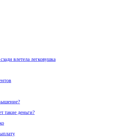
сзади влетела легковушка
ентов
овышение?
ет такие деньги?
ко
выплату