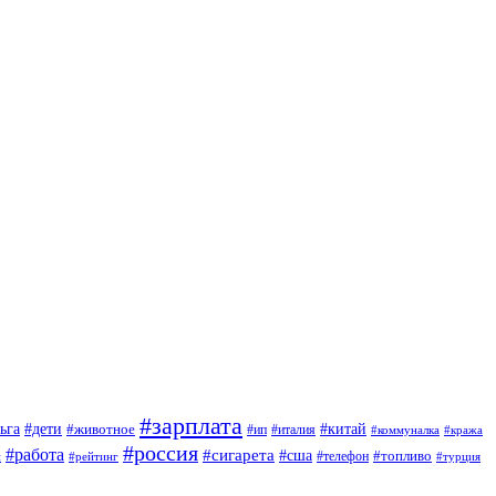
#зарплата
#дети
#китай
ьга
#животное
#италия
#ип
#коммуналка
#кража
#россия
#работа
#сигарета
#сша
#топливо
й
#телефон
#турция
#рейтинг