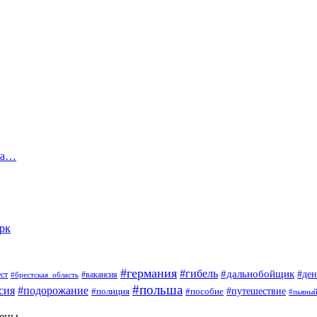
га…
арк
#германия
#гибель
#дальнобойщик
#ден
#вакансия
ст
#брестская_область
#польша
сия
#подорожание
#пособие
#путешествие
#полиция
#пьяны
щены.