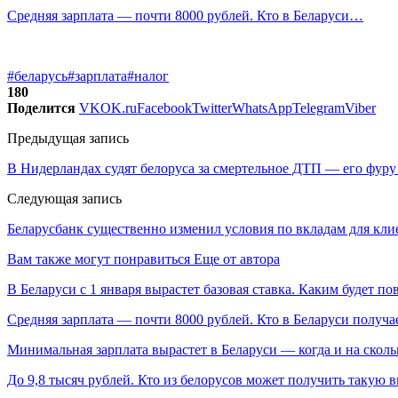
Средняя зарплата — почти 8000 рублей. Кто в Беларуси…
#беларусь
#зарплата
#налог
180
Поделится
VK
OK.ru
Facebook
Twitter
WhatsApp
Telegram
Viber
Предыдущая запись
В Нидерландах судят белоруса за смертельное ДТП — его фуру 
Следующая запись
Беларусбанк существенно изменил условия по вкладам для кли
Вам также могут понравиться
Еще от автора
В Беларуси с 1 января вырастет базовая ставка. Каким будет п
Средняя зарплата — почти 8000 рублей. Кто в Беларуси получа
Минимальная зарплата вырастет в Беларуси — когда и на сколь
До 9,8 тысяч рублей. Кто из белорусов может получить такую 