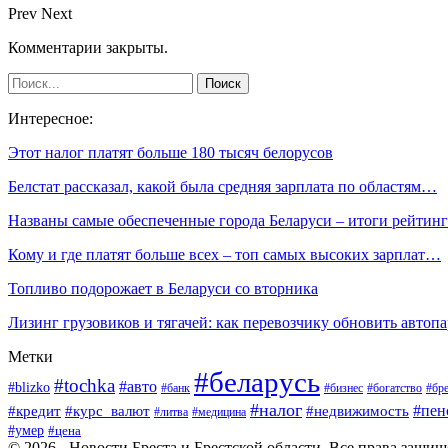
Prev
Next
Комментарии закрыты.
Интересное:
Этот налог платят больше 180 тысяч белорусов
Белстат рассказал, какой была средняя зарплата по областям…
Названы самые обеспеченные города Беларуси – итоги рейтин
Кому и где платят больше всех – топ самых высоких зарплат…
Топливо подорожает в Беларуси со вторника
Лизинг грузовиков и тягачей: как перевозчику обновить автоп
Метки
#беларусь
#tochka
#авто
#blizko
#банк
#бизнес
#богатство
#бре
#налог
#пен
#кредит
#курс_валют
#недвижимость
#литва
#медицина
#умер
#цена
© 2026 - Новости Бреста и Брестской области. Все права защи