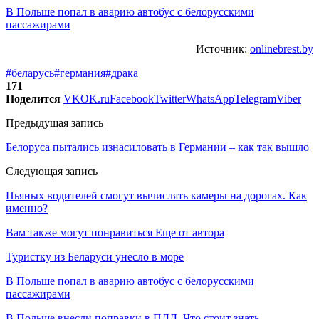
В Польше попал в аварию автобус с белорусскими
пассажирами
Источник:
onlinebrest.by
#беларусь
#германия
#драка
171
Поделится
VK
OK.ru
Facebook
Twitter
WhatsApp
Telegram
Viber
Предыдущая запись
Белоруса пытались изнасиловать в Германии – как так вышло
Следующая запись
Пьяных водителей смогут вычислять камеры на дорогах. Как
именно?
Вам также могут понравиться
Еще от автора
Туристку из Беларуси унесло в море
В Польше попал в аварию автобус с белорусскими
пассажирами
В Польше внесли поправки в ПДД. Что стоит знать