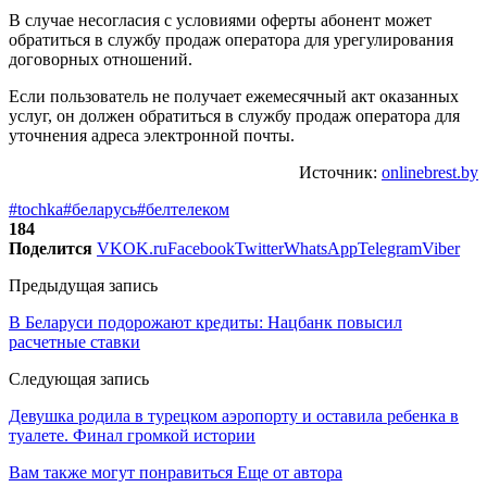
В случае несогласия с условиями оферты абонент может
обратиться в службу продаж оператора для урегулирования
договорных отношений.
Если пользователь не получает ежемесячный акт оказанных
услуг, он должен обратиться в службу продаж оператора для
уточнения адреса электронной почты.
Источник:
onlinebrest.by
#tochka
#беларусь
#белтелеком
184
Поделится
VK
OK.ru
Facebook
Twitter
WhatsApp
Telegram
Viber
Предыдущая запись
В Беларуси подорожают кредиты: Нацбанк повысил
расчетные ставки
Следующая запись
Девушка родила в турецком аэропорту и оставила ребенка в
туалете. Финал громкой истории
Вам также могут понравиться
Еще от автора