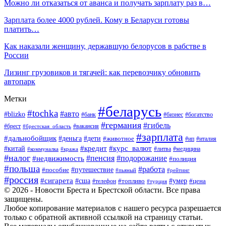
Можно ли отказаться от аванса и получать зарплату раз в…
Зарплата более 4000 рублей. Кому в Беларуси готовы
платить…
Как наказали женщину, державшую белорусов в рабстве в
России
Лизинг грузовиков и тягачей: как перевозчику обновить
автопарк
Метки
#беларусь
#tochka
#авто
#blizko
#банк
#бизнес
#богатство
#германия
#гибель
#вакансия
#брест
#брестская_область
#зарплата
#дальнобойщик
#дети
#деньга
#животное
#италия
#ип
#кредит
#курс_валют
#китай
#литва
#медицина
#коммуналка
#кража
#налог
#пенсия
#подорожание
#недвижимость
#полиция
#польша
#работа
#пособие
#путешествие
#пьяный
#рейтинг
#россия
#сигарета
#сша
#топливо
#умер
#цена
#телефон
#турция
© 2026 - Новости Бреста и Брестской области. Все права
защищены.
Любое копирование материалов с нашего ресурса разрешается
только с обратной активной ссылкой на страницу статьи.