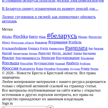
В Германии белорусы похитили десятки электровелосипедов
В Беларуси снимут ограничения по размеру пенсий для…
Лизинг грузовиков и тягачей: как перевозчику обновить
автопарк
Метки
#беларусь
#tochka
#авто
#blizko
#банк
#бизнес
#богатство
#германия
#гибель
#вакансия
#брест
#брестская_область
#зарплата
#дальнобойщик
#дети
#деньга
#животное
#италия
#ип
#кредит
#курс_валют
#китай
#литва
#медицина
#коммуналка
#кража
#налог
#пенсия
#подорожание
#недвижимость
#полиция
#польша
#работа
#пособие
#путешествие
#пьяный
#рейтинг
#россия
#сигарета
#сша
#топливо
#умер
#цена
#телефон
#турция
© 2026 - Новости Бреста и Брестской области. Все права
защищены.
Любое копирование материалов с нашего ресурса разрешается
только с обратной активной ссылкой на страницу статьи.
Все материалы опубликованные на сайте взяты с открытых
источников и других порталов интернета, все права на
авторство принадлежат их законным владельцам.
Sign in