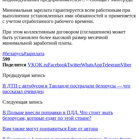
Минимальная зарплата гарантируется всем работникам при
выполнении установленных ими обязанностей и применяется
с учетом отработанного рабочего времени.
При этом коллективным договором (соглашением) может
быть установлен более высокий размер месячной
минимальной заработной платы.
#беларусь
#зарплата
599
Поделится
VK
OK.ru
Facebook
Twitter
WhatsApp
Telegram
Viber
Предыдущая запись
В ДТП с автобусом в Таиланде пострадали белорусы — что
рассказал очевидец
Следующая запись
В Польше внесли поправки в ПДД. Что стоит знать
белорусам, которые ездят по этой стране?
Вам также могут понравиться
Еще от автора