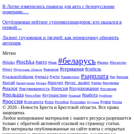
В Литве изменились правила для авто с белорусскими
номерами.…
Опубликован рейтинг супермиллиардеров: кто оказался в
первой…
Лизинг грузовиков и тягачей: как перевозчику обновить
автопарк
Метки
#беларусь
#tochka
#авто
#blizko
#банк
#бизнес
#богатство
#германия
#гибель
#вакансия
#брест
#брестская_область
#зарплата
#дальнобойщик
#дети
#деньга
#животное
#италия
#ип
#кредит
#курс_валют
#китай
#литва
#медицина
#коммуналка
#кража
#налог
#пенсия
#подорожание
#недвижимость
#полиция
#польша
#работа
#пособие
#путешествие
#пьяный
#рейтинг
#россия
#сигарета
#сша
#топливо
#умер
#цена
#телефон
#турция
© 2026 - Новости Бреста и Брестской области. Все права
защищены.
Любое копирование материалов с нашего ресурса разрешается
только с обратной активной ссылкой на страницу статьи.
Все материалы опубликованные на сайте взяты с открытых