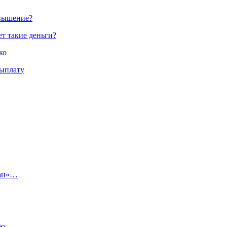
овышение?
ет такие деньги?
ко
выплату
тан»…
ью