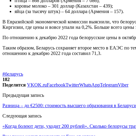
птица – 868 долларов (Армения – 7 086);
коровье молоко – 301 доллар (Казахстан – 439);
яйца (за тысячу штук) – 64 доллара (Армения – 157).
В Евразийской экономической комиссии выяснили, что белорус
Киргизии, где цены и вовсе упали на 0,2%. Больше всего цены 
По отношению к декабрю 2022 года белорусские цены в октябре
Таким образом, Беларусь сохраняет второе место в ЕАЭС по тем
отношению к декабрю 2022 года составил 71,3.
#беларусь
182
Поделится
VK
OK.ru
Facebook
Twitter
WhatsApp
Telegram
Viber
Предыдущая запись
Разница – до €2500: стоимость высшего образования в Беларуси
Следующая запись
«Когда болеют дети, уходит 200 рублей». Сколько белорусы тра