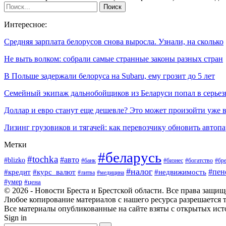
Интересное:
Средняя зарплата белорусов снова выросла. Узнали, на сколько
Не выть волком: собрали самые странные законы разных стран
В Польше задержали белоруса на Subaru, ему грозит до 5 лет
Семейный экипаж дальнобойщиков из Беларуси попал в серь
Доллар и евро станут еще дешевле? Это может произойти уже
Лизинг грузовиков и тягачей: как перевозчику обновить автоп
Метки
#беларусь
#tochka
#авто
#blizko
#банк
#бизнес
#богатство
#бре
#налог
#пен
#кредит
#курс_валют
#недвижимость
#литва
#медицина
#умер
#цена
© 2026 - Новости Бреста и Брестской области. Все права защи
Любое копирование материалов с нашего ресурса разрешается т
Все материалы опубликованные на сайте взяты с открытых исто
Sign in