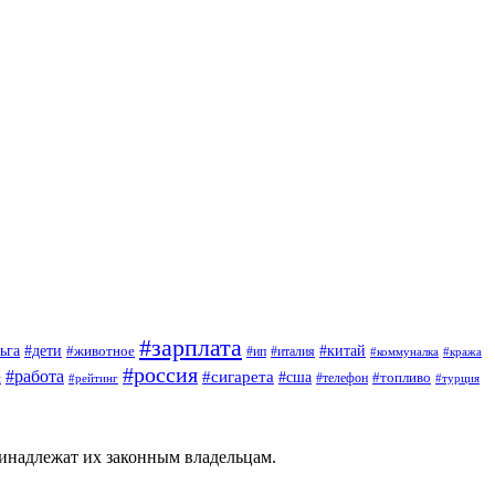
#зарплата
#дети
#китай
ьга
#животное
#италия
#ип
#коммуналка
#кража
#россия
#работа
#сигарета
#сша
#топливо
й
#телефон
#турция
#рейтинг
ринадлежат их законным владельцам.