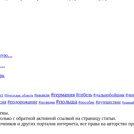
езную…
 в…
арк
#германия
#гибель
#дальнобойщик
#ден
#вакансия
ст
#брестская_область
#польша
сия
#подорожание
#пособие
#путешествие
#полиция
#пьяны
щены.
олько с обратной активной ссылкой на страницу статьи.
чников и других порталов интернета, все права на авторство п