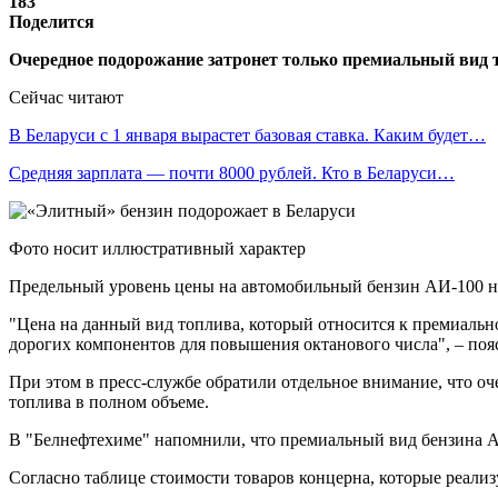
183
Поделится
Очередное подорожание затронет только премиальный вид то
Сейчас читают
В Беларуси с 1 января вырастет базовая ставка. Каким будет…
Средняя зарплата — почти 8000 рублей. Кто в Беларуси…
Фото носит иллюстративный характер
Предельный уровень цены на автомобильный бензин АИ-100 на 
"Цена на данный вид топлива, который относится к премиально
дорогих компонентов для повышения октанового числа", – поя
При этом в пресс-службе обратили отдельное внимание, что оч
топлива в полном объеме.
В "Белнефтехиме" напомнили, что премиальный вид бензина АИ
Согласно таблице стоимости товаров концерна, которые реализ