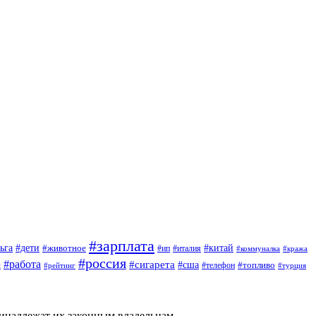
#зарплата
#дети
#китай
ьга
#животное
#италия
#ип
#коммуналка
#кража
#россия
#работа
#сигарета
#сша
#топливо
й
#телефон
#турция
#рейтинг
ринадлежат их законным владельцам.