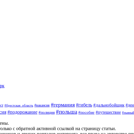
арк
#германия
#гибель
#дальнобойщик
#ден
#вакансия
ст
#брестская_область
#польша
сия
#подорожание
#пособие
#путешествие
#полиция
#пьяны
щены.
олько с обратной активной ссылкой на страницу статьи.
чников и других порталов интернета, все права на авторство п