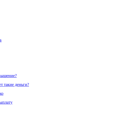
в
овышение?
ет такие деньги?
ко
выплату