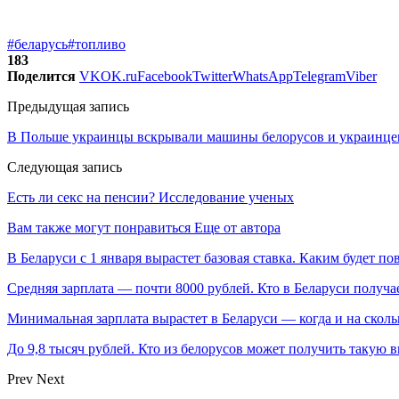
#беларусь
#топливо
183
Поделится
VK
OK.ru
Facebook
Twitter
WhatsApp
Telegram
Viber
Предыдущая запись
В Польше украинцы вскрывали машины белорусов и украинце
Следующая запись
Есть ли секс на пенсии? Исследование ученых
Вам также могут понравиться
Еще от автора
В Беларуси с 1 января вырастет базовая ставка. Каким будет п
Средняя зарплата — почти 8000 рублей. Кто в Беларуси получа
Минимальная зарплата вырастет в Беларуси — когда и на сколь
До 9,8 тысяч рублей. Кто из белорусов может получить такую 
Prev
Next