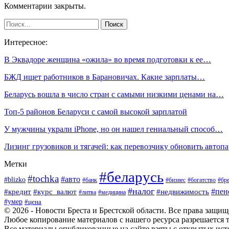
Комментарии закрыты.
Интересное:
В Эквадоре женщина «ожила» во время подготовки к ее…
БЖД ищет работников в Барановичах. Какие зарплаты…
Беларусь вошла в число стран с самыми низкими ценами на…
Топ-5 районов Беларуси с самой высокой зарплатой
У мужчины украли iPhone, но он нашел гениальный способ…
Лизинг грузовиков и тягачей: как перевозчику обновить автоп
Метки
#беларусь
#tochka
#авто
#blizko
#банк
#бизнес
#богатство
#бре
#налог
#пен
#кредит
#курс_валют
#недвижимость
#литва
#медицина
#умер
#цена
© 2026 - Новости Бреста и Брестской области. Все права защи
Любое копирование материалов с нашего ресурса разрешается т
Все материалы опубликованные на сайте взяты с открытых исто