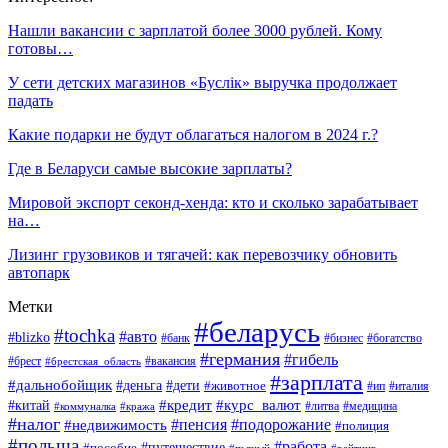
Нашли вакансии с зарплатой более 3000 рублей. Кому
готовы…
У сети детских магазинов «Буслiк» выручка продолжает
падать
Какие подарки не будут облагаться налогом в 2024 г.?
Где в Беларуси самые высокие зарплаты?
Мировой экспорт секонд-хенда: кто и сколько зарабатывает
на…
Лизинг грузовиков и тягачей: как перевозчику обновить
автопарк
Метки
#беларусь
#tochka
#авто
#blizko
#банк
#бизнес
#богатство
#германия
#гибель
#вакансия
#брест
#брестская_область
#зарплата
#дальнобойщик
#дети
#деньга
#животное
#италия
#ип
#кредит
#курс_валют
#китай
#литва
#медицина
#коммуналка
#кража
#налог
#пенсия
#подорожание
#недвижимость
#полиция
#польша
#работа
#пособие
#путешествие