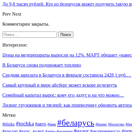
До 9,8 тысяч рублей. Кто из белорусов может получить такую 
Prev
Next
Комментарии закрыты.
Интересное:
Цены на медпрепараты выросли на 12%. МАРТ обещает «наве
В Беларуси снова подорожает топливо
Средняя зарплата в Беларуси в феврале составила 2428,1 руб.…
Самый крупный в мире айсберг может вскоре исчезнуть
Семейный капитал вырос: кому его дадут и на что можно…
Лизинг грузовиков и тягачей: как перевозчику обновить автоп
Метки
#беларусь
#tochka
#авто
#blizko
#банк
#бизнес
#богатство
#бре
#налог
#пен
#кредит
#курс_валют
#недвижимость
#литва
#медицина