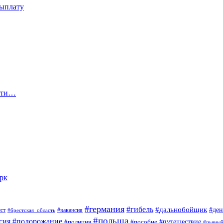
выплату
сти…
арк
#германия
#гибель
#дальнобойщик
#ден
#вакансия
ст
#брестская_область
#польша
сия
#подорожание
#пособие
#путешествие
#полиция
#пьяны