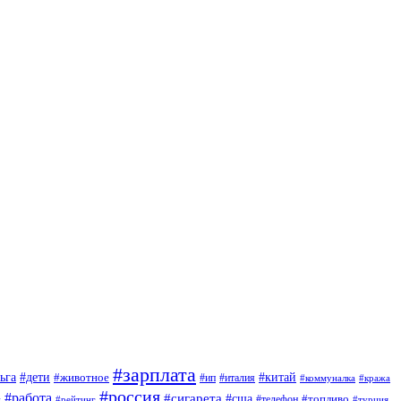
#зарплата
#дети
#китай
ьга
#животное
#италия
#ип
#коммуналка
#кража
#россия
#работа
#сигарета
#сша
#топливо
й
#телефон
#турция
#рейтинг