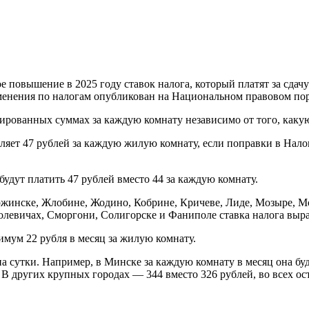
повышение в 2025 году ставок налога, который платят за сдачу 
зменения по налогам опубликован на Национальном правовом пор
ированных суммах за каждую комнату независимо от того, каку
авляет 47 рублей за каждую жилую комнату, если поправки в На
будут платить 47 рублей вместо 44 за каждую комнату.
ержинске, Жлобине, Жодино, Кобрине, Кричеве, Лиде, Мозыре, 
левичах, Сморгони, Солигорске и Фаниполе ставка налога выраст
имум 22 рубля в месяц за жилую комнату.
 на сутки. Например, в Минске за каждую комнату в месяц она б
В других крупных городах — 344 вместо 326 рублей, во всех ос