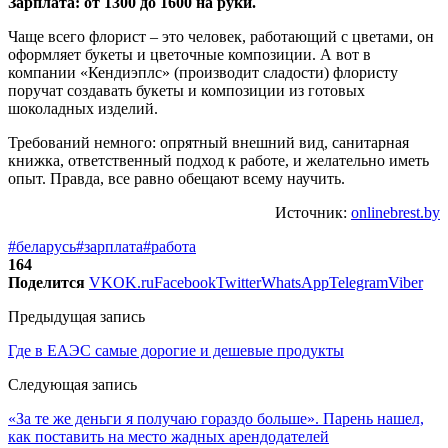
Зарплата: от 1300 до 1600 на руки.
Чаще всего флорист – это человек, работающий с цветами, он
оформляет букеты и цветочные композиции. А вот в
компании «Кендиэплс» (производит сладости) флористу
поручат создавать букеты и композиции из готовых
шоколадных изделий.
Требований немного: опрятный внешний вид, санитарная
книжка, ответственный подход к работе, и желательно иметь
опыт. Правда, все равно обещают всему научить.
Источник:
onlinebrest.by
#беларусь
#зарплата
#работа
164
Поделится
VK
OK.ru
Facebook
Twitter
WhatsApp
Telegram
Viber
Предыдущая запись
Где в ЕАЭС самые дорогие и дешевые продукты
Следующая запись
«За те же деньги я получаю гораздо больше». Парень нашел,
как поставить на место жадных арендодателей