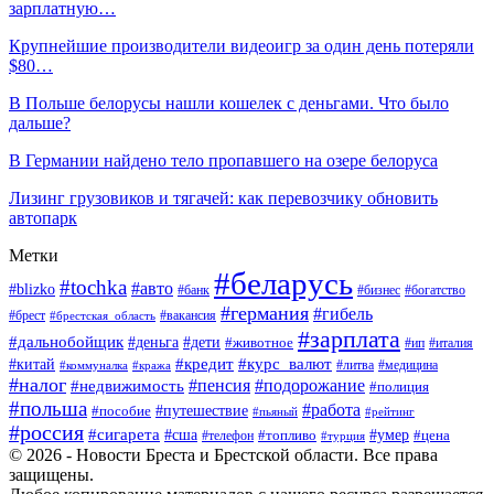
зарплатную…
Крупнейшие производители видеоигр за один день потеряли
$80…
В Польше белорусы нашли кошелек с деньгами. Что было
дальше?
В Германии найдено тело пропавшего на озере белоруса
Лизинг грузовиков и тягачей: как перевозчику обновить
автопарк
Метки
#беларусь
#tochka
#авто
#blizko
#банк
#бизнес
#богатство
#германия
#гибель
#вакансия
#брест
#брестская_область
#зарплата
#дальнобойщик
#дети
#деньга
#животное
#италия
#ип
#кредит
#курс_валют
#китай
#литва
#медицина
#коммуналка
#кража
#налог
#пенсия
#подорожание
#недвижимость
#полиция
#польша
#работа
#пособие
#путешествие
#пьяный
#рейтинг
#россия
#сигарета
#сша
#топливо
#умер
#цена
#телефон
#турция
© 2026 - Новости Бреста и Брестской области. Все права
защищены.