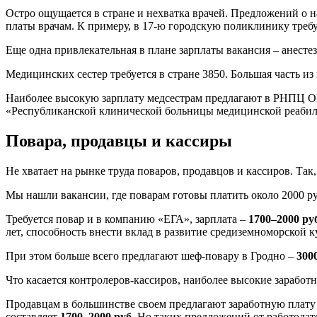
Остро ощущается в стране и нехватка врачей. Предложений о н
платы врачам. К примеру, в 17-ю городскую поликлинику треб
Еще одна привлекательная в плане зарплаты вакансия – анесте
Медицинских сестер требуется в стране 3850. Большая часть и
Наиболее высокую зарплату медсестрам предлагают в РНПЦ О
«Республиканской клинической больницы медицинской реабил
Повара, продавцы и кассиры
Не хватает на рынке труда поваров, продавцов и кассиров. Так,
Мы нашли вакансии, где поварам готовы платить около 2000 р
Требуется повар и в компанию «ЕГА», зарплата –
1700–2000 ру
лет, способность внести вклад в развитие средиземноморской 
При этом больше всего предлагают шеф-повару в Гродно –
300
Что касается контролеров-кассиров, наиболее высокие зарабо
Продавцам в большинстве своем предлагают заработную плату д
составляет
1700–2000 руб.
Но таких предложений от работодате