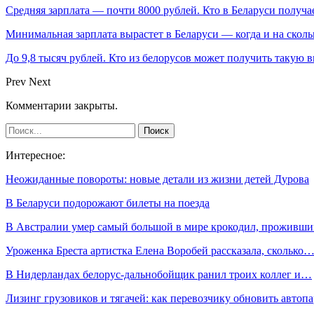
Средняя зарплата — почти 8000 рублей. Кто в Беларуси получа
Минимальная зарплата вырастет в Беларуси — когда и на сколь
До 9,8 тысяч рублей. Кто из белорусов может получить такую 
Prev
Next
Комментарии закрыты.
Интересное:
Неожиданные повороты: новые детали из жизни детей Дурова
В Беларуси подорожают билеты на поезда
В Австралии умер самый большой в мире крокодил, проживш
Уроженка Бреста артистка Елена Воробей рассказала, сколько
В Нидерландах белорус-дальнобойщик ранил троих коллег и…
Лизинг грузовиков и тягачей: как перевозчику обновить автоп