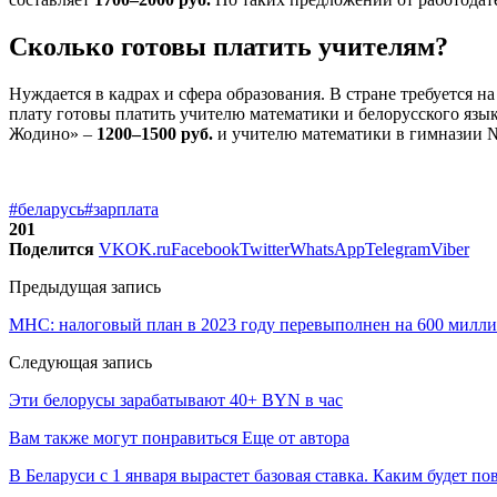
Сколько готовы платить учителям?
Нуждается в кадрах и сфера образования. В стране требуется н
плату готовы платить учителю математики и белорусского язы
Жодино» –
1200–1500 руб.
и учителю математики в гимназии 
#беларусь
#зарплата
201
Поделится
VK
OK.ru
Facebook
Twitter
WhatsApp
Telegram
Viber
Предыдущая запись
МНС: налоговый план в 2023 году перевыполнен на 600 милл
Следующая запись
Эти белорусы зарабатывают 40+ BYN в час
Вам также могут понравиться
Еще от автора
В Беларуси с 1 января вырастет базовая ставка. Каким будет п