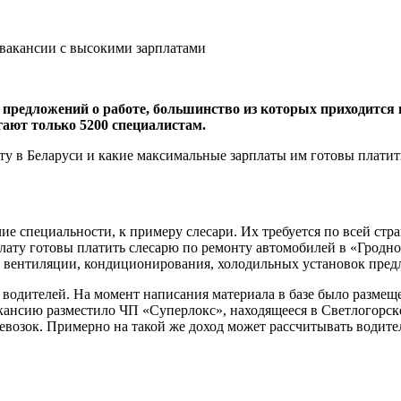
. предложений о работе, большинство из которых приходитс
агают только 5200 специалистам.
оту в Беларуси и какие максимальные зарплаты им готовы платит
е специальности, к примеру слесари. Их требуется по всей стра
лату готовы платить слесарю по ремонту автомобилей в «Гродно
м вентиляции, кондиционирования, холодильных установок пре
т водителей. На момент написания материала в базе было разме
кансию разместило ЧП «Суперлокс», находящееся в Светлогорске 
евозок. Примерно на такой же доход может рассчитывать водит