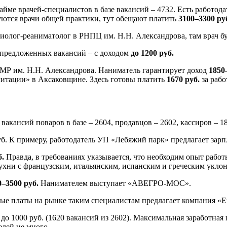
айме врачей-специалистов в базе вакансий – 4732. Есть работод
уются врачи общей практики, тут обещают платить
3100–3300 ру
зиолог-реаниматолог в РНПЦ им. Н.Н. Александрова, там врач б
з предложенных вакансий – с доходом
до 1200 руб.
МР им. Н.Н. Александрова. Наниматель гарантирует доход
1850
итации» в Аксаковщине. Здесь готовы платить
1670 руб.
за рабо
 вакансий поваров в базе – 2604, продавцов – 2602, кассиров – 1
уб. К примеру, работодатель УП «Лебяжий парк» предлагает зар
б.
Правда, в требованиях указывается, что необходим опыт рабо
кухни с французским, итальянским, испанским и греческим укло
0–3500 руб.
Нанимателем выступает «АВЕГРО-МОС».
тные платы на рынке таким специалистам предлагает компания «
о 1000 руб. (1620 вакансий из 2602). Максимальная заработная 
лей не много.