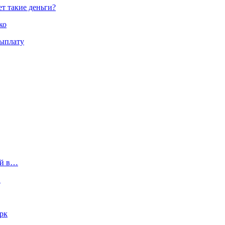
ет такие деньги?
ко
выплату
ий в…
…
арк