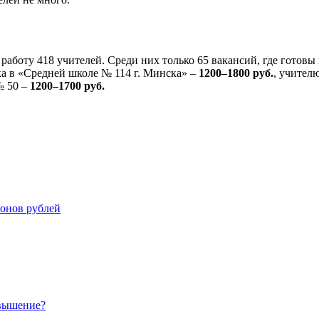
а работу 418 учителей. Среди них только 65 вакансий, где готов
ка в «Средней школе № 114 г. Минска» –
1200
–
1800 руб.
, учител
№ 50 –
1200
–
1700 руб.
ионов рублей
овышение?